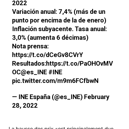
2022
Variación anual: 7,4% (más de un
punto por encima de la de enero)
Inflación subyacente. Tasa anual:
3,0% (aumenta 6 décimas)
Nota prensa:
https://t.co/dCeGv8CVrY
Resultados:
https://t.co/PaOHOvMV
OC
@es_INE
#INE
pic.twitter.com/m9m6FCfbwN
— INE España (@es_INE)
February
28, 2022
La hausse des prix «est principalement due