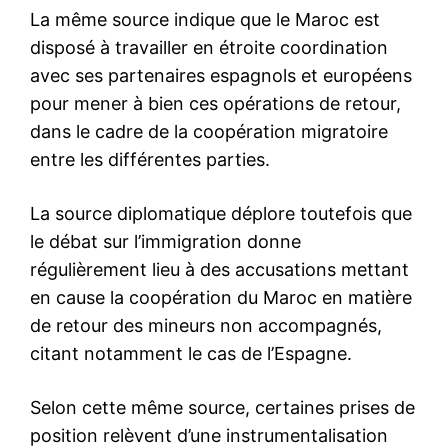
américaines ont baissé pour
la première fois en sept mois
en juillet, aidés par la vigueur
du dollar et la baisse des
coûts du carburant. Les
13 August 2022
perspectives d’inflation à un
In "Conjoncture"
an se sont améliorées en
août. Les pressions sur les
prix pourraient bien être
parvenues à…