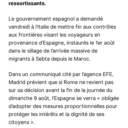
La présidente de la
Commission européenne,
Ursula von der Leyen, a
brossé mercredi dans son
discours annuel sur l’état de
l’Union un tableau sans éclat
16 September 2020
de l’Europe, confronté à la
In "Europe"
crise du coronavirus et à la
pire récession de son histoire,
mais elle s’est aussi voulue
rassurante en fixant de…