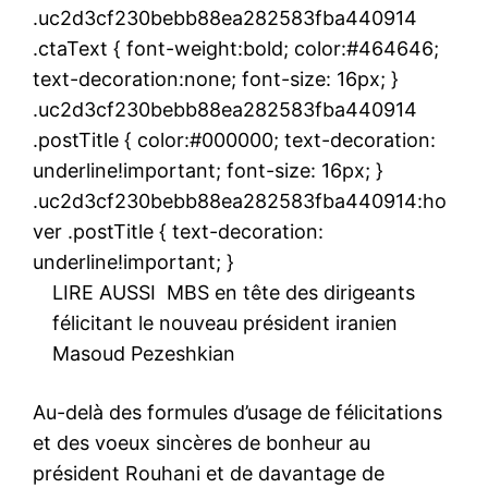
.uc2d3cf230bebb88ea282583fba440914
.ctaText { font-weight:bold; color:#464646;
text-decoration:none; font-size: 16px; }
.uc2d3cf230bebb88ea282583fba440914
.postTitle { color:#000000; text-decoration:
underline!important; font-size: 16px; }
.uc2d3cf230bebb88ea282583fba440914:ho
ver .postTitle { text-decoration:
underline!important; }
LIRE AUSSI
MBS en tête des dirigeants
félicitant le nouveau président iranien
Masoud Pezeshkian
Au-delà des formules d’usage de félicitations
et des voeux sincères de bonheur au
président Rouhani et de davantage de