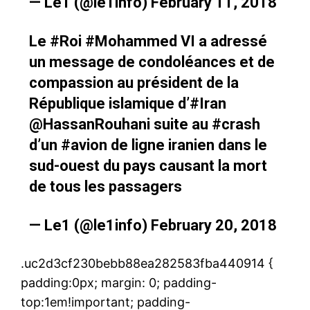
— Le1 (@le1info)
February 11, 2018
Le
#Roi
#Mohammed
VI a adressé
un message de condoléances et de
compassion au président de la
République islamique d’
#Iran
@HassanRouhani
suite au
#crash
d’un
#avion
de ligne iranien dans le
sud-ouest du pays causant la mort
de tous les passagers
— Le1 (@le1info)
February 20, 2018
.uc2d3cf230bebb88ea282583fba440914 {
padding:0px; margin: 0; padding-
top:1em!important; padding-