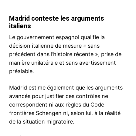
en action à tout moment
événements récents
3 April 2020
survenus à Gaza.…
In "Nation"