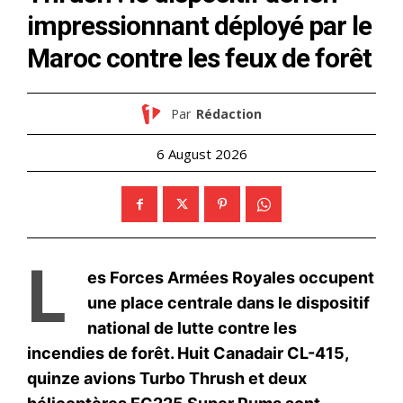
Mon compte
Related
Trump cherche à se faire
Donald Trump appelle le
gracier ainsi que ses 3
président israélien à gracier
enfants aînés et Jared
Benjamin Netanyahou
Kushner
12 November 2025
2 December 2020
In "USA"
In "USA"
Polémique sur le statut de «
prisonnier politique », Amina
Bouayach réagit
C’est avec grand intérêt que