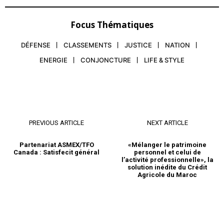
Focus Thématiques
DÉFENSE
CLASSEMENTS
JUSTICE
NATION
ENERGIE
CONJONCTURE
LIFE & STYLE
PREVIOUS ARTICLE
NEXT ARTICLE
Partenariat ASMEX/TFO
«Mélanger le patrimoine
Canada : Satisfecit général
personnel et celui de
l’activité professionnelle», la
solution inédite du Crédit
Agricole du Maroc
le1.ma
l'intelligence de
l'information