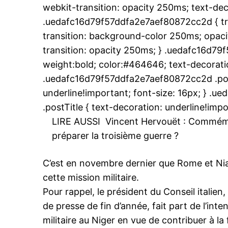
webkit-transition: opacity 250ms; text-dec
.uedafc16d79f57ddfa2e7aef80872cc2d { tr
transition: background-color 250ms; opacit
transition: opacity 250ms; } .uedafc16d79
weight:bold; color:#464646; text-decoratio
.uedafc16d79f57ddfa2e7aef80872cc2d .post
underline!important; font-size: 16px; } 
.postTitle { text-decoration: underline!impo
LIRE AUSSI
Vincent Hervouët : Commém
préparer la troisième guerre ?
C’est en novembre dernier que Rome et Niam
cette mission militaire.
Pour rappel, le président du Conseil italien
de presse de fin d’année, fait part de l’in
militaire au Niger en vue de contribuer à l