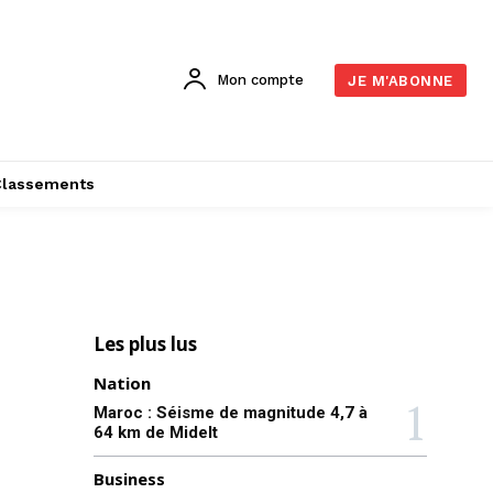
Mon compte
JE M'ABONNE
Classements
Les plus lus
Nation
Maroc : Séisme de magnitude 4,7 à
64 km de Midelt
Business