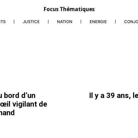
Focus Thématiques
NTS
JUSTICE
NATION
ENERGIE
CONJ
u bord d’un
Il y a 39 ans, 
il vigilant de
mmand