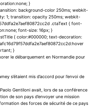
oration:none; }
ansition: background-color 250ms; webkit-
y: 1; transition: opacity 250ms; webkit-
f57ddfa2e7aef80872cc2d .ctaText { font-
n:none; font-size: 16px; }
Title { color:#000000; text-decoration:
.uedafc16d79f57ddfa2e7aef80872cc2d:hover
rtant; }
orer le débarquement en Normandie pour
ey s’étaient mis d’accord pour l’envoi de
, Paolo Gentiloni avait, lors de sa conférence
tention de son pays d’envoyer une mission
a formation des forces de sécurité de ce pays