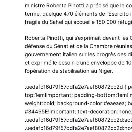
ministre Roberta Pinotti a précisé que le co
terme, quelque 470 éléments de l’Esercito i
fragile du Sahel qui accueille 150 000 réfugi
Roberta Pinotti, qui s’exprimait devant les
défense du Sénat et de la Chambre réunies
gouvernement italien sur les progrès des dif
et exprimé le besoin d’une enveloppe de 10
l’opération de stabilisation au Niger.
.uedafc16d79f57ddfa2e7aef80872cc2d { pa
top:1em!important; padding-bottom:1em!imp
weight:bold; background-color:#eaeaea; bo
#34495E!important; text-decoration:none;
.uedafc16d79f57ddfa2e7aef80872cc2d:act
.uedafc16d79f57ddfa2e7aef80872cc2d:hover 