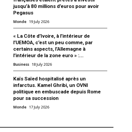
jusqu’à 80 millions d’euros pour avoir
Pegasus
Monde
19 July 2026
« La Côte d’Ivoire, à l’intérieur de
l’UEMOA, c’est un peu comme, par
e la Force Barkhane reçu par le
certains aspects, l’Allemagne à
auritanien
l’intérieur de la zone euro » :...
t mauritanien, Mohamed Ould
Business
18 July 2026
 a reçu en audience, au Palais
l à Nouakchott, le Général de
uno Guibert, commandant de la
Kaïs Saïed hospitalisé après un
aise au Sahel "Barkhane"
infarctus. Kamel Ghribi, un OVNI
 en visite en Mauritanie. A
er 2017
politique en embuscade depuis Rome
de la réunion en Allemagne des
pour sa succession
 fonds de la nouvelle…
Monde
17 July 2026