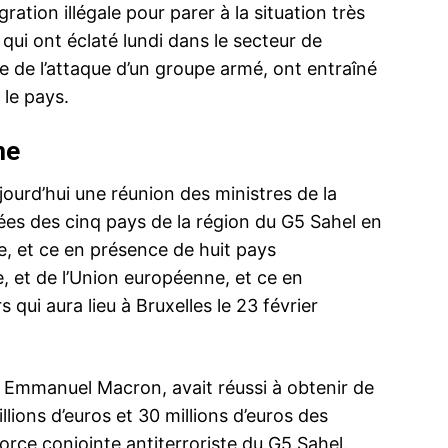
gration illégale pour parer à la situation très
qui ont éclaté lundi dans le secteur de
ite de l’attaque d’un groupe armé, ont entraîné
 le pays.
ma
me
ence de
ourd’hui une réunion des ministres de la
ation
ées des cinq pays de la région du G5 Sahel en
Insight Publicatio
e, et ce en présence de huit pays
e, et de l’Union européenne, et ce en
À propos
qui aura lieu à Bruxelles le 23 février
Nous contacter
Formules d’abonnement
Mon compte
, Emmanuel Macron, avait réussi à obtenir de
llions d’euros et 30 millions d’euros des
force conjointe antiterroriste du G5 Sahel.