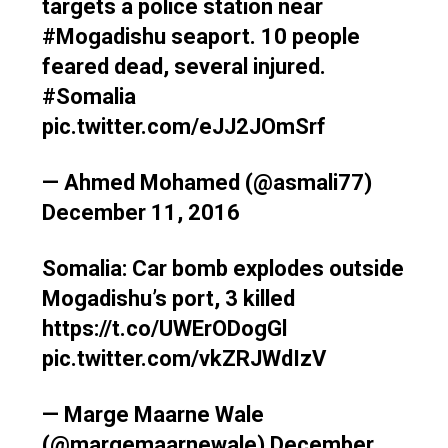
targets a police station near
#Mogadishu
seaport. 10 people
feared dead, several injured.
#Somalia
pic.twitter.com/eJJ2JOmSrf
— Ahmed Mohamed (@asmali77)
December 11, 2016
Somalia: Car bomb explodes outside
Mogadishu’s port, 3 killed
https://t.co/UWErODogGl
pic.twitter.com/vkZRJWdIzV
— Marge Maarne Wale
(@margemaarnewale)
December