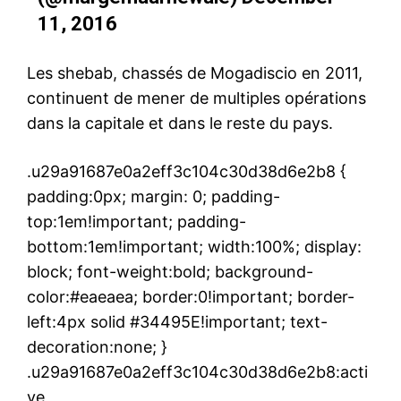
11, 2016
Les shebab, chassés de Mogadiscio en 2011,
continuent de mener de multiples opérations
dans la capitale et dans le reste du pays.
.u29a91687e0a2eff3c104c30d38d6e2b8 {
padding:0px; margin: 0; padding-
top:1em!important; padding-
bottom:1em!important; width:100%; display:
block; font-weight:bold; background-
color:#eaeaea; border:0!important; border-
left:4px solid #34495E!important; text-
decoration:none; }
.u29a91687e0a2eff3c104c30d38d6e2b8:acti
ve,