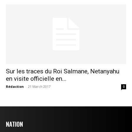
l'information
Sur les traces du Roi Salmane, Netanyahu
en visite officielle en...
S'ABONNER MAINTENANT
Rédaction
-
21 March 2017
0
Insight Publications
NATION
À propos