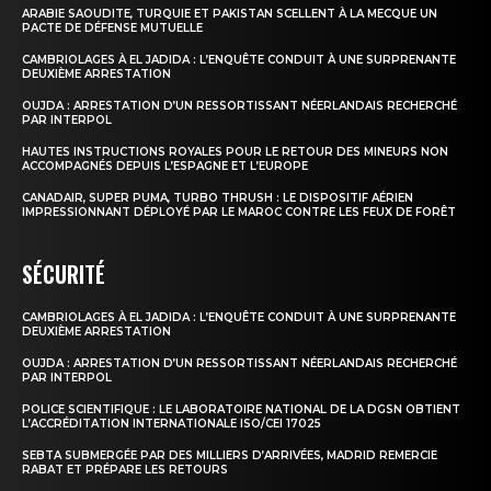
Nous contacter
ARABIE SAOUDITE, TURQUIE ET PAKISTAN SCELLENT À LA MECQUE UN
PACTE DE DÉFENSE MUTUELLE
Formules d’abonnement
CAMBRIOLAGES À EL JADIDA : L’ENQUÊTE CONDUIT À UNE SURPRENANTE
DEUXIÈME ARRESTATION
Mon compte
OUJDA : ARRESTATION D’UN RESSORTISSANT NÉERLANDAIS RECHERCHÉ
PAR INTERPOL
HAUTES INSTRUCTIONS ROYALES POUR LE RETOUR DES MINEURS NON
ACCOMPAGNÉS DEPUIS L’ESPAGNE ET L’EUROPE
CANADAIR, SUPER PUMA, TURBO THRUSH : LE DISPOSITIF AÉRIEN
IMPRESSIONNANT DÉPLOYÉ PAR LE MAROC CONTRE LES FEUX DE FORÊT
SÉCURITÉ
CAMBRIOLAGES À EL JADIDA : L’ENQUÊTE CONDUIT À UNE SURPRENANTE
DEUXIÈME ARRESTATION
OUJDA : ARRESTATION D’UN RESSORTISSANT NÉERLANDAIS RECHERCHÉ
PAR INTERPOL
POLICE SCIENTIFIQUE : LE LABORATOIRE NATIONAL DE LA DGSN OBTIENT
L’ACCRÉDITATION INTERNATIONALE ISO/CEI 17025
SEBTA SUBMERGÉE PAR DES MILLIERS D’ARRIVÉES, MADRID REMERCIE
RABAT ET PRÉPARE LES RETOURS