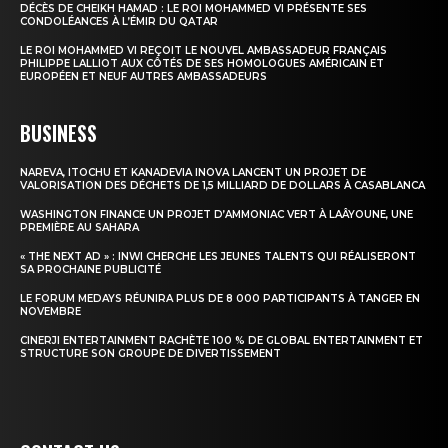
DÉCÈS DE CHEIKH HAMAD : LE ROI MOHAMMED VI PRÉSENTE SES
CONDOLÉANCES À L’ÉMIR DU QATAR
Insight Publications
LE ROI MOHAMMED VI REÇOIT LE NOUVEL AMBASSADEUR FRANÇAIS
PHILIPPE LALLIOT AUX CÔTÉS DE SES HOMOLOGUES AMÉRICAIN ET
À propos
EUROPÉEN ET NEUF AUTRES AMBASSADEURS
Nous contacter
BUSINESS
Formules d’abonnement
Mon compte
NAREVA, ITOCHU ET KANADEVIA INOVA LANCENT UN PROJET DE
VALORISATION DES DÉCHETS DE 1,5 MILLIARD DE DOLLARS À CASABLANCA
WASHINGTON FINANCE UN PROJET D’AMMONIAC VERT À LAÂYOUNE, UNE
PREMIÈRE AU SAHARA
« THE NEXT AD » : INWI CHERCHE LES JEUNES TALENTS QUI RÉALISERONT
SA PROCHAINE PUBLICITÉ
LE FORUM MEDAYS RÉUNIRA PLUS DE 8 000 PARTICIPANTS À TANGER EN
NOVEMBRE
CINERJI ENTERTAINMENT RACHÈTE 100 % DE GLOBAL ENTERTAINMENT ET
STRUCTURE SON GROUPE DE DIVERTISSEMENT