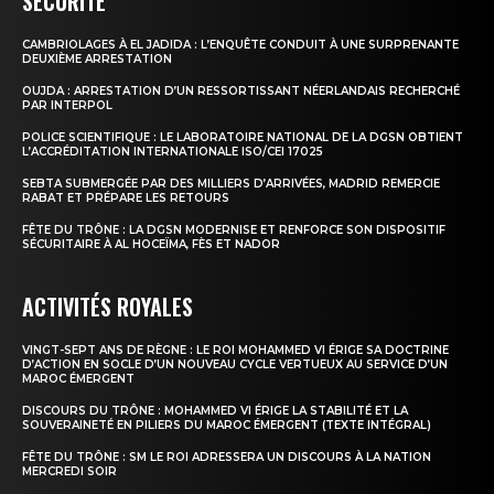
SÉCURITÉ
CAMBRIOLAGES À EL JADIDA : L’ENQUÊTE CONDUIT À UNE SURPRENANTE
le1.ma
DEUXIÈME ARRESTATION
l'intelligence de
OUJDA : ARRESTATION D’UN RESSORTISSANT NÉERLANDAIS RECHERCHÉ
PAR INTERPOL
l'information
POLICE SCIENTIFIQUE : LE LABORATOIRE NATIONAL DE LA DGSN OBTIENT
L’ACCRÉDITATION INTERNATIONALE ISO/CEI 17025
SEBTA SUBMERGÉE PAR DES MILLIERS D’ARRIVÉES, MADRID REMERCIE
RABAT ET PRÉPARE LES RETOURS
FÊTE DU TRÔNE : LA DGSN MODERNISE ET RENFORCE SON DISPOSITIF
SÉCURITAIRE À AL HOCEÏMA, FÈS ET NADOR
ACTIVITÉS ROYALES
VINGT-SEPT ANS DE RÈGNE : LE ROI MOHAMMED VI ÉRIGE SA DOCTRINE
D’ACTION EN SOCLE D’UN NOUVEAU CYCLE VERTUEUX AU SERVICE D’UN
MAROC ÉMERGENT
DISCOURS DU TRÔNE : MOHAMMED VI ÉRIGE LA STABILITÉ ET LA
S'ABONNER MAINTENANT
SOUVERAINETÉ EN PILIERS DU MAROC ÉMERGENT (TEXTE INTÉGRAL)
FÊTE DU TRÔNE : SM LE ROI ADRESSERA UN DISCOURS À LA NATION
MERCREDI SOIR