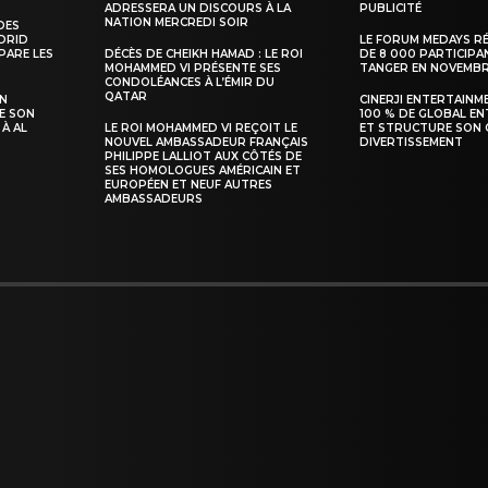
ADRESSERA UN DISCOURS À LA
PUBLICITÉ
NATION MERCREDI SOIR
DES
ADRID
LE FORUM MEDAYS R
PARE LES
DÉCÈS DE CHEIKH HAMAD : LE ROI
DE 8 000 PARTICIPA
MOHAMMED VI PRÉSENTE SES
TANGER EN NOVEMB
INTENANT
CONDOLÉANCES À L’ÉMIR DU
QATAR
SN
CINERJI ENTERTAINM
E SON
100 % DE GLOBAL E
 À AL
LE ROI MOHAMMED VI REÇOIT LE
ET STRUCTURE SON 
NOUVEL AMBASSADEUR FRANÇAIS
DIVERTISSEMENT
PHILIPPE LALLIOT AUX CÔTÉS DE
SES HOMOLOGUES AMÉRICAIN ET
EUROPÉEN ET NEUF AUTRES
AMBASSADEURS