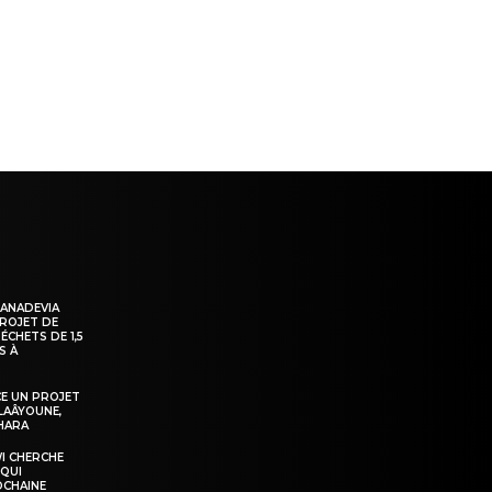
ns
KANADEVIA
PROJET DE
ÉCHETS DE 1,5
S À
E UN PROJET
LAÂYOUNE,
AHARA
WI CHERCHE
 QUI
OCHAINE