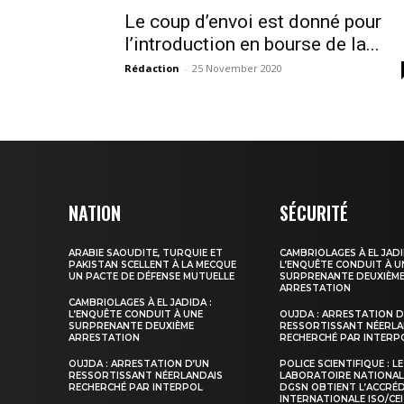
Le coup d’envoi est donné pour
l’introduction en bourse de la...
Rédaction
-
25 November 2020
le1.
l'intellig
NATION
SÉCURITÉ
l'inform
ARABIE SAOUDITE, TURQUIE ET
CAMBRIOLAGES À EL JADI
PAKISTAN SCELLENT À LA MECQUE
L’ENQUÊTE CONDUIT À U
UN PACTE DE DÉFENSE MUTUELLE
SURPRENANTE DEUXIÈM
ARRESTATION
CAMBRIOLAGES À EL JADIDA :
L’ENQUÊTE CONDUIT À UNE
OUJDA : ARRESTATION D
SURPRENANTE DEUXIÈME
RESSORTISSANT NÉERLA
ARRESTATION
RECHERCHÉ PAR INTERP
OUJDA : ARRESTATION D’UN
POLICE SCIENTIFIQUE : LE
RESSORTISSANT NÉERLANDAIS
LABORATOIRE NATIONAL
RECHERCHÉ PAR INTERPOL
DGSN OBTIENT L’ACCRÉ
INTERNATIONALE ISO/CEI