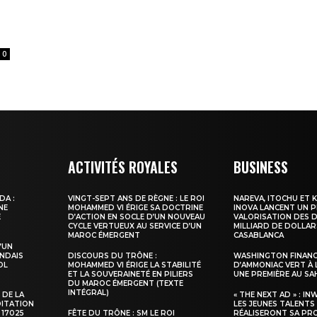
0
ma
ence de
ACTIVITÉS ROYALES
BUSINESS
ation
Insight Publicatio
DA :
VINGT-SEPT ANS DE RÈGNE : LE ROI
NAREVA, ITOCHU ET 
NE
MOHAMMED VI ÉRIGE SA DOCTRINE
INOVA LANCENT UN 
E
D’ACTION EN SOCLE D’UN NOUVEAU
VALORISATION DES D
CYCLE VERTUEUX AU SERVICE D’UN
MILLIARD DE DOLLAR
MAROC ÉMERGENT
CASABLANCA
À propos
’UN
NDAIS
DISCOURS DU TRÔNE :
WASHINGTON FINANC
Nous contacter
OL
MOHAMMED VI ÉRIGE LA STABILITÉ
D’AMMONIAC VERT À 
ET LA SOUVERAINETÉ EN PILIERS
UNE PREMIÈRE AU S
Formules d’abonnement
DU MAROC ÉMERGENT (TEXTE
INTÉGRAL)
 DE LA
« THE NEXT AD » : IN
Mon compte
DITATION
LES JEUNES TALENTS
 17025
FÊTE DU TRÔNE : SM LE ROI
RÉALISERONT SA PR