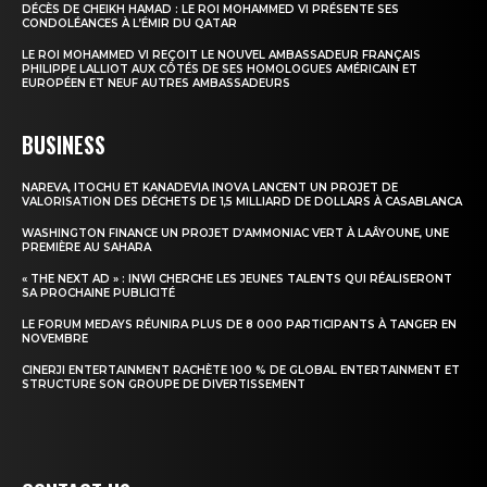
DÉCÈS DE CHEIKH HAMAD : LE ROI MOHAMMED VI PRÉSENTE SES
CONDOLÉANCES À L’ÉMIR DU QATAR
Insight Publications
LE ROI MOHAMMED VI REÇOIT LE NOUVEL AMBASSADEUR FRANÇAIS
PHILIPPE LALLIOT AUX CÔTÉS DE SES HOMOLOGUES AMÉRICAIN ET
À propos
EUROPÉEN ET NEUF AUTRES AMBASSADEURS
Nous contacter
BUSINESS
Formules d’abonnement
Mon compte
NAREVA, ITOCHU ET KANADEVIA INOVA LANCENT UN PROJET DE
VALORISATION DES DÉCHETS DE 1,5 MILLIARD DE DOLLARS À CASABLANCA
WASHINGTON FINANCE UN PROJET D’AMMONIAC VERT À LAÂYOUNE, UNE
PREMIÈRE AU SAHARA
« THE NEXT AD » : INWI CHERCHE LES JEUNES TALENTS QUI RÉALISERONT
SA PROCHAINE PUBLICITÉ
LE FORUM MEDAYS RÉUNIRA PLUS DE 8 000 PARTICIPANTS À TANGER EN
NOVEMBRE
CINERJI ENTERTAINMENT RACHÈTE 100 % DE GLOBAL ENTERTAINMENT ET
STRUCTURE SON GROUPE DE DIVERTISSEMENT