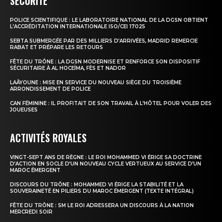
SÉCURITÉ
POLICE SCIENTIFIQUE : LE LABORATOIRE NATIONAL DE LA DGSN OBTIENT
le1.ma
L’ACCRÉDITATION INTERNATIONALE ISO/CEI 17025
l'intelligence de
SEBTA SUBMERGÉE PAR DES MILLIERS D’ARRIVÉES, MADRID REMERCIE
RABAT ET PRÉPARE LES RETOURS
l'information
FÊTE DU TRÔNE : LA DGSN MODERNISE ET RENFORCE SON DISPOSITIF
SÉCURITAIRE À AL HOCEÏMA, FÈS ET NADOR
LAÂYOUNE : MISE EN SERVICE DU NOUVEAU SIÈGE DU TROISIÈME
ARRONDISSEMENT DE POLICE
CAN FÉMININE : IL PROFITAIT DE SON TRAVAIL À L’HÔTEL POUR VOLER DES
JOUEUSES
ACTIVITÉS ROYALES
VINGT-SEPT ANS DE RÈGNE : LE ROI MOHAMMED VI ÉRIGE SA DOCTRINE
D’ACTION EN SOCLE D’UN NOUVEAU CYCLE VERTUEUX AU SERVICE D’UN
MAROC ÉMERGENT
DISCOURS DU TRÔNE : MOHAMMED VI ÉRIGE LA STABILITÉ ET LA
S'ABONNER MAINTENANT
SOUVERAINETÉ EN PILIERS DU MAROC ÉMERGENT (TEXTE INTÉGRAL)
FÊTE DU TRÔNE : SM LE ROI ADRESSERA UN DISCOURS À LA NATION
MERCREDI SOIR