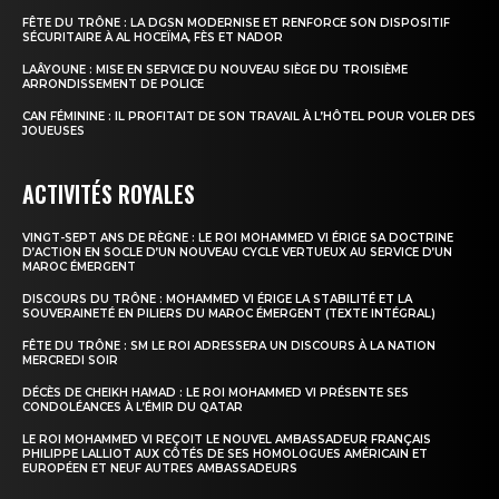
FÊTE DU TRÔNE : LA DGSN MODERNISE ET RENFORCE SON DISPOSITIF
SÉCURITAIRE À AL HOCEÏMA, FÈS ET NADOR
LAÂYOUNE : MISE EN SERVICE DU NOUVEAU SIÈGE DU TROISIÈME
ARRONDISSEMENT DE POLICE
S'ABONNER MAINTENANT
CAN FÉMININE : IL PROFITAIT DE SON TRAVAIL À L’HÔTEL POUR VOLER DES
JOUEUSES
ACTIVITÉS ROYALES
Insight Publications
VINGT-SEPT ANS DE RÈGNE : LE ROI MOHAMMED VI ÉRIGE SA DOCTRINE
D’ACTION EN SOCLE D’UN NOUVEAU CYCLE VERTUEUX AU SERVICE D’UN
MAROC ÉMERGENT
À propos
DISCOURS DU TRÔNE : MOHAMMED VI ÉRIGE LA STABILITÉ ET LA
Nous contacter
SOUVERAINETÉ EN PILIERS DU MAROC ÉMERGENT (TEXTE INTÉGRAL)
Formules d’abonnement
FÊTE DU TRÔNE : SM LE ROI ADRESSERA UN DISCOURS À LA NATION
MERCREDI SOIR
Mon compte
DÉCÈS DE CHEIKH HAMAD : LE ROI MOHAMMED VI PRÉSENTE SES
CONDOLÉANCES À L’ÉMIR DU QATAR
LE ROI MOHAMMED VI REÇOIT LE NOUVEL AMBASSADEUR FRANÇAIS
PHILIPPE LALLIOT AUX CÔTÉS DE SES HOMOLOGUES AMÉRICAIN ET
EUROPÉEN ET NEUF AUTRES AMBASSADEURS