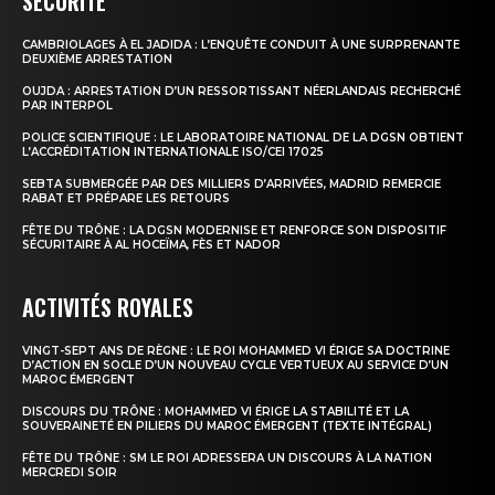
SÉCURITÉ
CAMBRIOLAGES À EL JADIDA : L’ENQUÊTE CONDUIT À UNE SURPRENANTE
le1.ma
DEUXIÈME ARRESTATION
l'intelligence de
OUJDA : ARRESTATION D’UN RESSORTISSANT NÉERLANDAIS RECHERCHÉ
PAR INTERPOL
l'information
POLICE SCIENTIFIQUE : LE LABORATOIRE NATIONAL DE LA DGSN OBTIENT
L’ACCRÉDITATION INTERNATIONALE ISO/CEI 17025
SEBTA SUBMERGÉE PAR DES MILLIERS D’ARRIVÉES, MADRID REMERCIE
RABAT ET PRÉPARE LES RETOURS
FÊTE DU TRÔNE : LA DGSN MODERNISE ET RENFORCE SON DISPOSITIF
SÉCURITAIRE À AL HOCEÏMA, FÈS ET NADOR
ACTIVITÉS ROYALES
VINGT-SEPT ANS DE RÈGNE : LE ROI MOHAMMED VI ÉRIGE SA DOCTRINE
D’ACTION EN SOCLE D’UN NOUVEAU CYCLE VERTUEUX AU SERVICE D’UN
MAROC ÉMERGENT
DISCOURS DU TRÔNE : MOHAMMED VI ÉRIGE LA STABILITÉ ET LA
S'ABONNER MAINTENANT
SOUVERAINETÉ EN PILIERS DU MAROC ÉMERGENT (TEXTE INTÉGRAL)
FÊTE DU TRÔNE : SM LE ROI ADRESSERA UN DISCOURS À LA NATION
MERCREDI SOIR