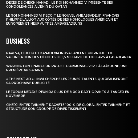
DÉCÈS DE CHEIKH HAMAD : LE ROI MOHAMMED VI PRÉSENTE SES
CONDOLÉANCES À L’ÉMIR DU QATAR
Insight Publications
LE ROI MOHAMMED VI REÇOIT LE NOUVEL AMBASSADEUR FRANÇAIS
PHILIPPE LALLIOT AUX CÔTÉS DE SES HOMOLOGUES AMÉRICAIN ET
À propos
EUROPÉEN ET NEUF AUTRES AMBASSADEURS
Nous contacter
BUSINESS
Formules d’abonnement
Mon compte
NAREVA, ITOCHU ET KANADEVIA INOVA LANCENT UN PROJET DE
VALORISATION DES DÉCHETS DE 1,5 MILLIARD DE DOLLARS À CASABLANCA
WASHINGTON FINANCE UN PROJET D’AMMONIAC VERT À LAÂYOUNE, UNE
PREMIÈRE AU SAHARA
« THE NEXT AD » : INWI CHERCHE LES JEUNES TALENTS QUI RÉALISERONT
SA PROCHAINE PUBLICITÉ
LE FORUM MEDAYS RÉUNIRA PLUS DE 8 000 PARTICIPANTS À TANGER EN
NOVEMBRE
CINERJI ENTERTAINMENT RACHÈTE 100 % DE GLOBAL ENTERTAINMENT ET
STRUCTURE SON GROUPE DE DIVERTISSEMENT