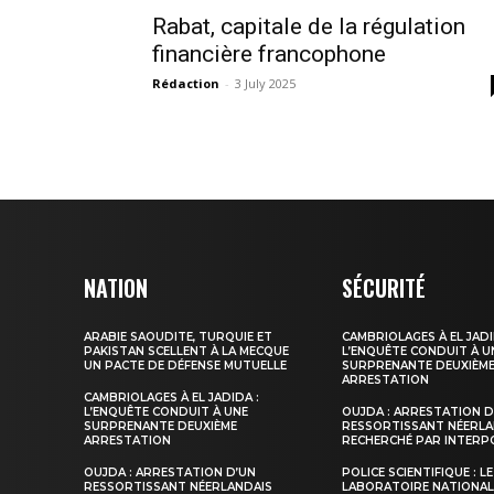
Rabat, capitale de la régulation
financière francophone
Rédaction
-
3 July 2025
le1.
l'intellig
l'inform
NATION
SÉCURITÉ
ARABIE SAOUDITE, TURQUIE ET
CAMBRIOLAGES À EL JADI
PAKISTAN SCELLENT À LA MECQUE
L’ENQUÊTE CONDUIT À U
UN PACTE DE DÉFENSE MUTUELLE
SURPRENANTE DEUXIÈM
ARRESTATION
CAMBRIOLAGES À EL JADIDA :
L’ENQUÊTE CONDUIT À UNE
OUJDA : ARRESTATION D
SURPRENANTE DEUXIÈME
RESSORTISSANT NÉERLA
ARRESTATION
RECHERCHÉ PAR INTERP
OUJDA : ARRESTATION D’UN
POLICE SCIENTIFIQUE : LE
RESSORTISSANT NÉERLANDAIS
LABORATOIRE NATIONAL