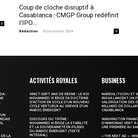
Coup de cloche disruptif à
Casablanca : CMGP Group redéfinit
l’IPO...
0
Rédaction
-
16 December 2024
0
ma
ence de
ation
ACTIVITÉS ROYALES
BUSINESS
Insight Publicatio
DA :
VINGT-SEPT ANS DE RÈGNE : LE ROI
NAREVA, ITOCHU ET 
NE
MOHAMMED VI ÉRIGE SA DOCTRINE
INOVA LANCENT UN 
E
D’ACTION EN SOCLE D’UN NOUVEAU
VALORISATION DES D
CYCLE VERTUEUX AU SERVICE D’UN
MILLIARD DE DOLLAR
À propos
MAROC ÉMERGENT
CASABLANCA
’UN
Nous contacter
NDAIS
DISCOURS DU TRÔNE :
WASHINGTON FINANC
OL
MOHAMMED VI ÉRIGE LA STABILITÉ
D’AMMONIAC VERT À 
Formules d’abonnement
ET LA SOUVERAINETÉ EN PILIERS
UNE PREMIÈRE AU S
DU MAROC ÉMERGENT (TEXTE
Mon compte
INTÉGRAL)
 DE LA
« THE NEXT AD » : IN