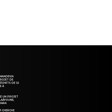
ns
KANADEVIA
PROJET DE
ÉCHETS DE 1,5
S À
E UN PROJET
LAÂYOUNE,
AHARA
WI CHERCHE