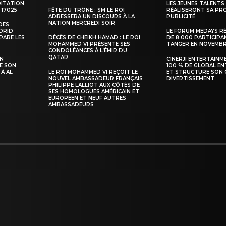
DITATION
LES JEUNES TALENTS
 17025
FÊTE DU TRÔNE : SM LE ROI
RÉALISERONT SA PR
ADRESSERA UN DISCOURS À LA
PUBLICITÉ
NATION MERCREDI SOIR
DES
ADRID
LE FORUM MEDAYS R
PARE LES
DÉCÈS DE CHEIKH HAMAD : LE ROI
DE 8 000 PARTICIPA
INTENANT
MOHAMMED VI PRÉSENTE SES
TANGER EN NOVEMB
CONDOLÉANCES À L’ÉMIR DU
QATAR
SN
CINERJI ENTERTAINM
E SON
100 % DE GLOBAL E
 À AL
LE ROI MOHAMMED VI REÇOIT LE
ET STRUCTURE SON 
NOUVEL AMBASSADEUR FRANÇAIS
DIVERTISSEMENT
PHILIPPE LALLIOT AUX CÔTÉS DE
SES HOMOLOGUES AMÉRICAIN ET
EUROPÉEN ET NEUF AUTRES
AMBASSADEURS