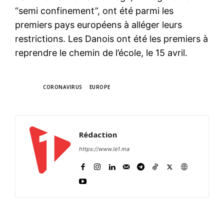
plusieurs de ses usines
“semi confinement”, ont été parmi les
françaises à partir du 11 mai,
premiers pays européens à alléger leurs
essentiellement des sites de
mécanique et dans des
4 May 2020
restrictions. Les Danois ont été les premiers à
volumes assez faibles, a dit
In "Europe"
reprendre le chemin de l’école, le 15 avril.
lundi à Reuters une source
syndicale. Le groupe a
retenu lundi prochain, date
officielle du début du
TAGS
CORONAVIRUS
EUROPE
déconfinement en…
Rédaction
https://www.le1.ma