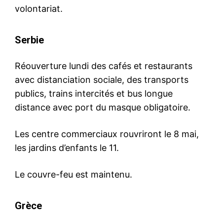
volontariat.
Serbie
Réouverture lundi des cafés et restaurants
avec distanciation sociale, des transports
publics, trains intercités et bus longue
distance avec port du masque obligatoire.
S'ABONNER MAINTENANT
Les centre commerciaux rouvriront le 8 mai,
les jardins d’enfants le 11.
Insight Publications
Le couvre-feu est maintenu.
À propos
Grèce
Nous contacter