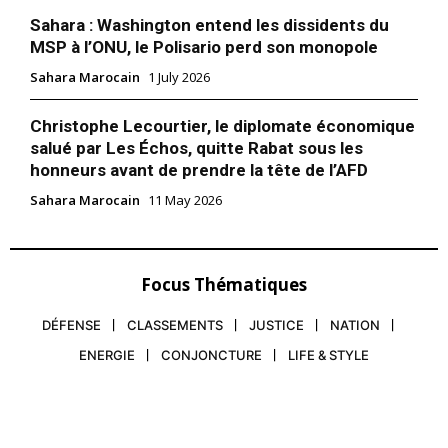
Sahara : Washington entend les dissidents du
MSP à l’ONU, le Polisario perd son monopole
Sahara Marocain
1 July 2026
Christophe Lecourtier, le diplomate économique
salué par Les Échos, quitte Rabat sous les
honneurs avant de prendre la tête de l’AFD
Sahara Marocain
11 May 2026
Focus Thématiques
DÉFENSE
CLASSEMENTS
JUSTICE
NATION
le1.ma
ENERGIE
CONJONCTURE
LIFE & STYLE
l'intelligence de
l'information