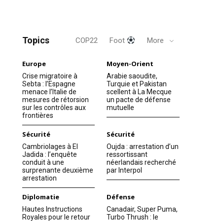
Topics
COP22
Foot
More
Europe
Moyen-Orient
Crise migratoire à
Arabie saoudite,
Sebta : l’Espagne
Turquie et Pakistan
menace l’Italie de
scellent à La Mecque
mesures de rétorsion
un pacte de défense
sur les contrôles aux
mutuelle
frontières
Sécurité
Sécurité
Cambriolages à El
Oujda : arrestation d’un
Jadida : l’enquête
ressortissant
conduit à une
néerlandais recherché
surprenante deuxième
par Interpol
arrestation
Diplomatie
Défense
Hautes Instructions
Canadair, Super Puma,
Royales pour le retour
Turbo Thrush : le