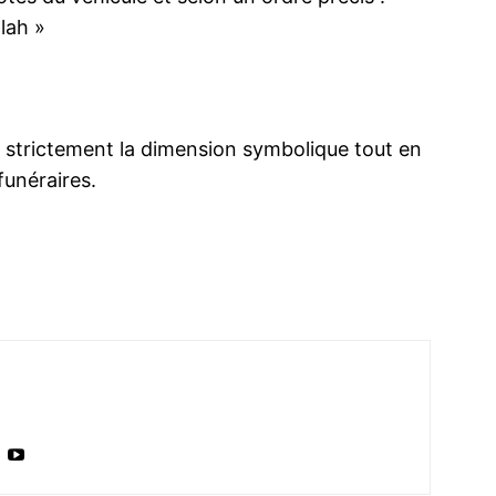
lah »
ma
ence de
e strictement la dimension symbolique tout en
ation
funéraires.
Insight Publicatio
À propos
Nous contacter
Formules d’abonnement
Mon compte
INTENANT