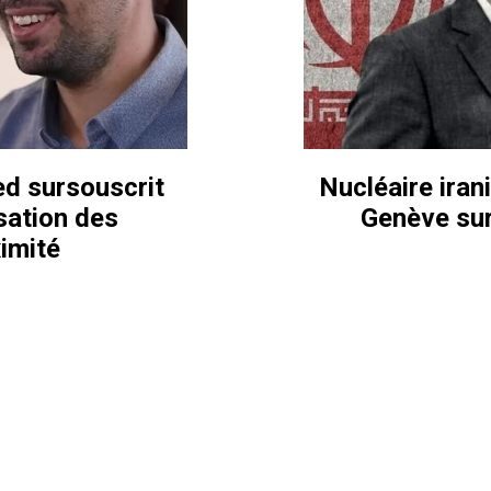
ed sursouscrit
Nucléaire iran
isation des
Genève sur
imité