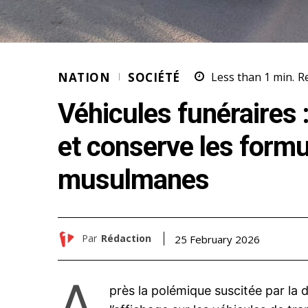
NATION
SOCIÉTÉ
Less than 1
min.
R
Véhicules funéraires :
et conserve les formu
musulmanes
Par
Rédaction
25 February 2026
A
près la polémique suscitée par la