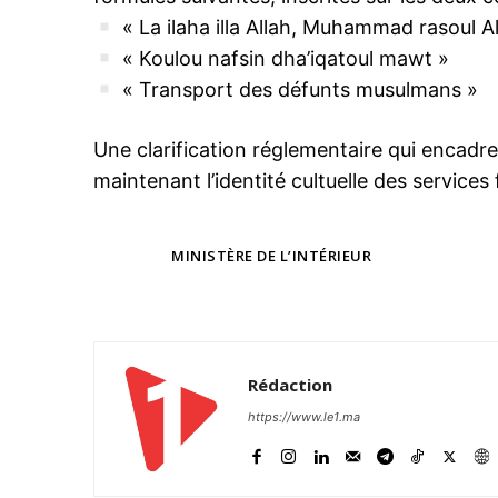
« La ilaha illa Allah, Muhammad rasoul Al
« Koulou nafsin dha’iqatoul mawt »
« Transport des défunts musulmans »
le1.
l'intellig
Une clarification réglementaire qui encadr
l'inform
maintenant l’identité cultuelle des services 
TAGS
MINISTÈRE DE L’INTÉRIEUR
Rédaction
https://www.le1.ma
S'ABONNER MA