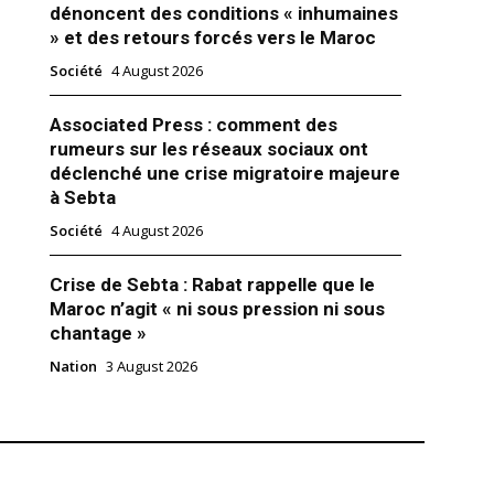
dénoncent des conditions « inhumaines
» et des retours forcés vers le Maroc
Société
4 August 2026
Associated Press : comment des
rumeurs sur les réseaux sociaux ont
déclenché une crise migratoire majeure
à Sebta
Société
4 August 2026
Crise de Sebta : Rabat rappelle que le
e mouvance armée liée aux
Maroc n’agit « ni sous pression ni sous
lmans agite la menace
chantage »
Nation
3 August 2026