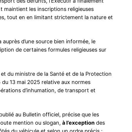
ansport des défunts, l’Exécutif a finalement
t maintient les inscriptions religieuses
s, tout en en limitant strictement la nature et
 auprès d’une source bien informée, le
ption de certaines formules religieuses sur
 et du ministre de la Santé et de la Protection
25 du 13 mai 2025 relative aux normes
opérations d’inhumation, de transport et
lié au Bulletin officiel, précise que les
toute mention ou slogan,
à l’exception
des
ôtés du véhicule et selon un ordre précis :