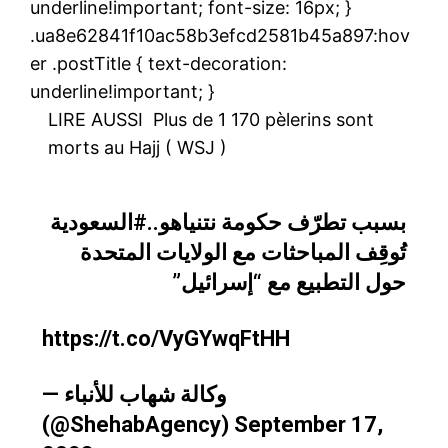
underline!important; font-size: 16px; }
.ua8e62841f10ac58b3efcd2581b45a897:hov
er .postTitle { text-decoration:
underline!important; }
LIRE AUSSI
Plus de 1 170 pèlerins sont
morts au Hajj ( WSJ )
بسبب تطرّف حكومة نتنياهو..
#السعودية
تُوقِف المباحثات مع الولايات المتحدة
حول التطبيع مع “إسرائيل”
https://t.co/VyGYwqFtHH
— وكالة شهاب للأنباء
(@ShehabAgency)
September 17,