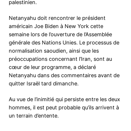
palestinien.
Mon compte
Netanyahu doit rencontrer le président
américain Joe Biden à New York cette
Related
semaine lors de l’ouverture de l’Assemblée
Arabie saoudite : «La
#AbrahamAccords : MBS,
générale des Nations Unies. Le processus de
normalisation avec Israël est
Netanyahu et Pompeo réunis
normalisation saoudien, ainsi que les
bénéfique pour tout le
à Neom en Arabie Saoudite
monde»
Bombe diplomatique lundi au
préoccupations concernant l’Iran, sont au
La normalisation entre l’Arabie
Moyen-Orient avec la
cœur de leur programme, a déclaré
saoudite et Israël a figuré par
première visite révélée d'un
Netanyahu dans des commentaires avant de
les plus importants sujets que
chef de gouvernement
le secrétaire d’État américain,
israélien en Arabie saoudite,
quitter Israël tard dimanche.
Anthony Blinken, a abordé
en l’occurrence Benjamin
23 November 2020
avec les responsables
8 June 2023
Netanyahu qui y a rencontré
In "Abraham Accords"
saoudiens, notamment le
In "Abraham Accords"
en secret ce weekend le
Au vue de l’inimitié qui persiste entre les deux
dirigent de facto Mohammed
prince héritier Mohammed
Israël-Pays arabes : Un
hommes, il est peut probable qu’ils arrivent à
Ben Salmane, lors de sa très
ben Salmane (MBS), selon
réchauffement des relations
sensible visite de deux jours
des sources concordantes.
un terrain d’entente.
qui augure d’une scission
dans le Royaume. Au terme
Selon le Wall Street Journal
dans les rangs
de…
qui cite un haut…
Les liens commerciaux,