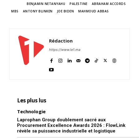
sécuritaires et culturels entre
TAGS
BENJAMIN NETANYAHU
PALESTINE
ABRAHAM ACCORDS
Israël et plusieurs pays
MBS
ANTONY BLINKEN
JOE BIDEN
MAHMOUD ABBAS
arabes ne sont un secret
pour personne. Ces derniers
mois, plusieurs Etats ne
21 January 2019
cachent plus leur volonté de
In "Abraham Accords"
normaliser leurs relations
Rédaction
avec ce pays, créé sur le
https://www.le1.ma
territoire palestinien. Face à
la menace iranienne,
plusieurs régimes arabes
sont prêts…
Les plus lus
Technologie
Laprophan Group doublement sacré aux
Procurement Excellence Awards 2026 : FlowLink
révèle sa puissance industrielle et logistique