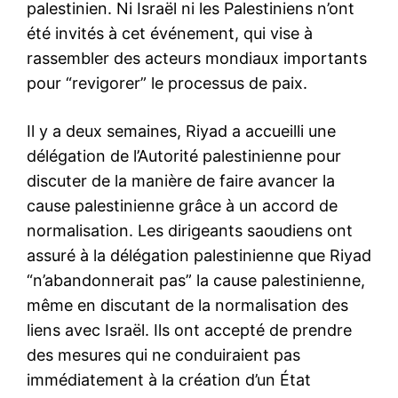
palestinien. Ni Israël ni les Palestiniens n’ont
été invités à cet événement, qui vise à
rassembler des acteurs mondiaux importants
pour “revigorer” le processus de paix.
Il y a deux semaines, Riyad a accueilli une
délégation de l’Autorité palestinienne pour
discuter de la manière de faire avancer la
S'ABONNER MAINTENANT
cause palestinienne grâce à un accord de
normalisation. Les dirigeants saoudiens ont
assuré à la délégation palestinienne que Riyad
“n’abandonnerait pas” la cause palestinienne,
Insight Publications
même en discutant de la normalisation des
liens avec Israël. Ils ont accepté de prendre
À propos
des mesures qui ne conduiraient pas
Nous contacter
immédiatement à la création d’un État
Formules d’abonnement