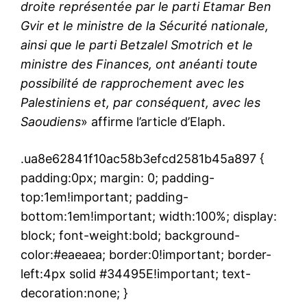
droite représentée par le parti Etamar Ben
Gvir et le ministre de la Sécurité nationale,
ainsi que le parti Betzalel Smotrich et le
ministre des Finances, ont anéanti toute
possibilité de rapprochement avec les
Palestiniens et, par conséquent, avec les
Saoudiens
» affirme l’article d’Elaph.
.ua8e62841f10ac58b3efcd2581b45a897 {
padding:0px; margin: 0; padding-
top:1em!important; padding-
bottom:1em!important; width:100%; display:
block; font-weight:bold; background-
color:#eaeaea; border:0!important; border-
left:4px solid #34495E!important; text-
decoration:none; }