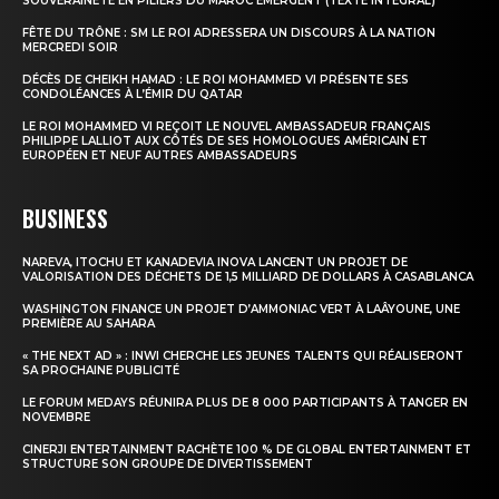
SOUVERAINETÉ EN PILIERS DU MAROC ÉMERGENT (TEXTE INTÉGRAL)
FÊTE DU TRÔNE : SM LE ROI ADRESSERA UN DISCOURS À LA NATION
MERCREDI SOIR
DÉCÈS DE CHEIKH HAMAD : LE ROI MOHAMMED VI PRÉSENTE SES
CONDOLÉANCES À L’ÉMIR DU QATAR
LE ROI MOHAMMED VI REÇOIT LE NOUVEL AMBASSADEUR FRANÇAIS
PHILIPPE LALLIOT AUX CÔTÉS DE SES HOMOLOGUES AMÉRICAIN ET
EUROPÉEN ET NEUF AUTRES AMBASSADEURS
BUSINESS
NAREVA, ITOCHU ET KANADEVIA INOVA LANCENT UN PROJET DE
VALORISATION DES DÉCHETS DE 1,5 MILLIARD DE DOLLARS À CASABLANCA
WASHINGTON FINANCE UN PROJET D’AMMONIAC VERT À LAÂYOUNE, UNE
PREMIÈRE AU SAHARA
« THE NEXT AD » : INWI CHERCHE LES JEUNES TALENTS QUI RÉALISERONT
SA PROCHAINE PUBLICITÉ
LE FORUM MEDAYS RÉUNIRA PLUS DE 8 000 PARTICIPANTS À TANGER EN
NOVEMBRE
CINERJI ENTERTAINMENT RACHÈTE 100 % DE GLOBAL ENTERTAINMENT ET
STRUCTURE SON GROUPE DE DIVERTISSEMENT