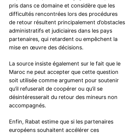
In "Sécurité"
6 May 2026
In "Sécurité"
Hammouchi accorde une
promotion posthume à un
policier décédé en service à
Salé
7 November 2025
In "Nation"