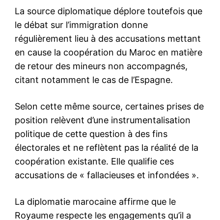
À propos
Nous contacter
Formules d’abonnement
Mon compte
Related
Soutien financier
Hajj 1447 H/2026 :
exceptionnel aux veuves et
Hammouchi élargit
retraités de la Sûreté
l’accompagnement aux
nationale
veuves et retraités de la
10 July 2025
famille sécuritaire