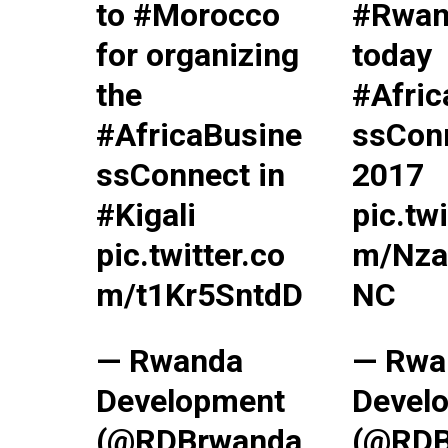
to
#Morocco
#Rwan
for organizing
today
the
#Afric
#AfricaBusine
ssCon
le1.
l'intellig
ssConnect
in
2017
l'inform
#Kigali
pic.twi
pic.twitter.co
m/Nza
m/t1Kr5SntdD
NC
— Rwanda
— Rwa
Development
Devel
(@RDBrwanda
(@RDB