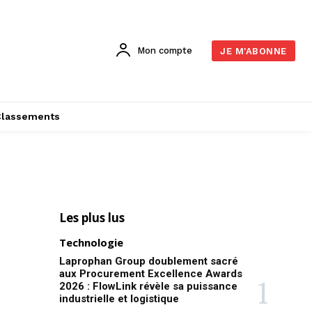
Mon compte
JE M'ABONNE
Classements
Les plus lus
Technologie
Laprophan Group doublement sacré
aux Procurement Excellence Awards
2026 : FlowLink révèle sa puissance
industrielle et logistique