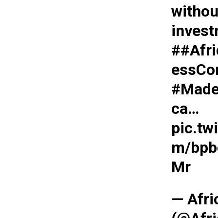
withou
invest
#
#Afr
essCo
#Made
ca…
pic.twi
m/bpb
Mr
— Afri