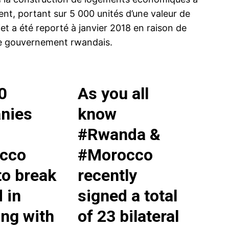
nt, portant sur 5 000 unités d’une valeur de
jet a été reporté à janvier 2018 en raison de
le gouvernement rwandais.
0
As you all
nies
know
#Rwanda
&
cco
#Morocco
to break
recently
 in
signed a total
ng with
of 23 bilateral