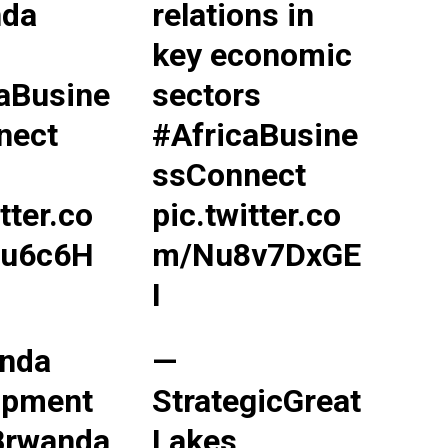
da
relations in
key economic
aBusine
sectors
nect
#AfricaBusine
ma
ence de
ssConnect
ation
tter.co
pic.twitter.co
Insight Publicatio
u6c6H
m/Nu8v7DxGE
À propos
I
Nous contacter
Formules d’abonnement
nda
—
Mon compte
opment
StrategicGreat
rwanda
Lakes