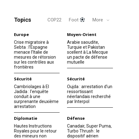
Topics
COP22
Foot
More
Europe
Moyen-Orient
Crise migratoire à
Arabie saoudite,
Sebta : l’Espagne
Turquie et Pakistan
menace l’Italie de
scellent à La Mecque
mesures de rétorsion
un pacte de défense
sur les contrôles aux
mutuelle
frontières
Sécurité
Sécurité
Cambriolages à El
Oujda : arrestation d’un
Jadida : l’enquête
ressortissant
conduit à une
néerlandais recherché
surprenante deuxième
par Interpol
arrestation
Diplomatie
Défense
Hautes Instructions
Canadair, Super Puma,
Royales pour le retour
Turbo Thrush : le
des mineurs non
dispositif aérien