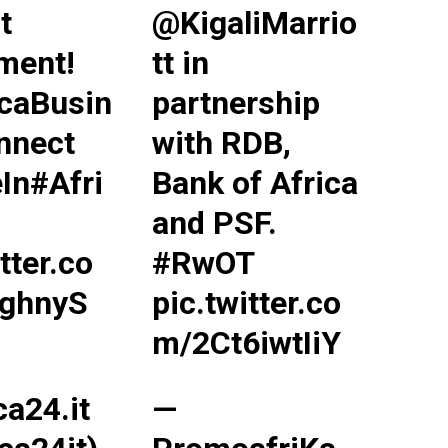
t
@KigaliMarrio
ment!
tt
in
icaBusin
partnership
nnect
with RDB,
In#Afri
Bank of Africa
and PSF.
tter.co
#RwOT
ghnyS
pic.twitter.co
m/2Ct6iwtIiY
ca24.it
—