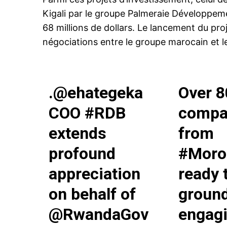
Kigali par le groupe Palmeraie Développeme
68 millions de dollars. Le lancement du pro
négociations entre le groupe marocain et 
.
@ehategeka
Over 8
COO
#RDB
compa
extends
from
profound
#Moro
appreciation
ready 
on behalf of
ground
@RwandaGov
engagi