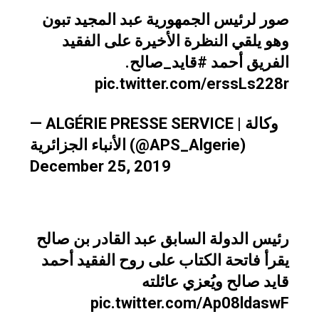
صور لرئيس الجمهورية عبد المجيد تبون
وهو يلقي النظرة الأخيرة على الفقيد
.
#قايد_صالح
الفريق أحمد
pic.twitter.com/erssLs228r
— ALGÉRIE PRESSE SERVICE | وكالة
الأنباء الجزائرية (@APS_Algerie)
December 25, 2019
رئيس الدولة السابق عبد القادر بن صالح
يقرأ فاتحة الكتاب على روح الفقيد أحمد
قايد صالح ويُعزي عائلته
pic.twitter.com/Ap08ldaswF