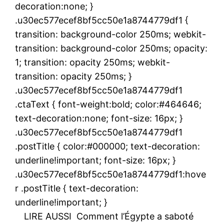
decoration:none; }
.u30ec577ecef8bf5cc50e1a8744779df1 {
transition: background-color 250ms; webkit-
transition: background-color 250ms; opacity:
1; transition: opacity 250ms; webkit-
transition: opacity 250ms; }
.u30ec577ecef8bf5cc50e1a8744779df1
.ctaText { font-weight:bold; color:#464646;
text-decoration:none; font-size: 16px; }
.u30ec577ecef8bf5cc50e1a8744779df1
.postTitle { color:#000000; text-decoration:
underline!important; font-size: 16px; }
.u30ec577ecef8bf5cc50e1a8744779df1:hove
r .postTitle { text-decoration:
underline!important; }
LIRE AUSSI
Comment l’Égypte a saboté