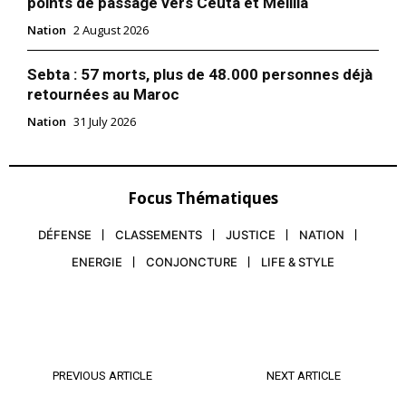
points de passage vers Ceuta et Melilla
Nous contacter
Nation
2 August 2026
Formules d’abonnement
Mon compte
Sebta : 57 morts, plus de 48.000 personnes déjà
retournées au Maroc
Nation
31 July 2026
Related
Ahmed Gaïd Salah enterré
Algérie: les étudiants dans la
Focus Thématiques
26 December 2019
rue, malgré le décès du
In "Afrique"
général Gaid Salah
24 December 2019
DÉFENSE
CLASSEMENTS
JUSTICE
NATION
In "Moyen-Orient"
ENERGIE
CONJONCTURE
LIFE & STYLE
Breaking News : Le général
Ahmed Gaïd Salah fuit
l’Algérie et demande l’asile au
Maroc
Décidément les choses
n’arrêtent de se précipiter à
PREVIOUS ARTICLE
NEXT ARTICLE
une vitesse vertigineuse au
cours de ces dernières 48