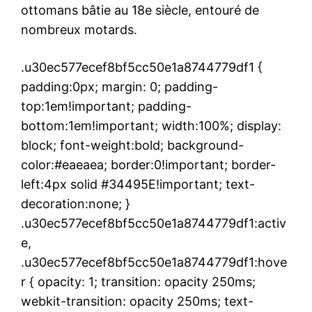
ottomans bâtie au 18e siècle, entouré de
nombreux motards.
.u30ec577ecef8bf5cc50e1a8744779df1 {
padding:0px; margin: 0; padding-
top:1em!important; padding-
bottom:1em!important; width:100%; display:
block; font-weight:bold; background-
color:#eaeaea; border:0!important; border-
left:4px solid #34495E!important; text-
decoration:none; }
.u30ec577ecef8bf5cc50e1a8744779df1:activ
e,
.u30ec577ecef8bf5cc50e1a8744779df1:hove
r { opacity: 1; transition: opacity 250ms;
webkit-transition: opacity 250ms; text-