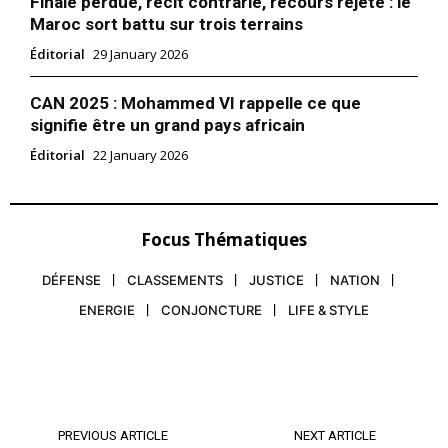
Finale perdue, récit contrarié, recours rejeté : le
Maroc sort battu sur trois terrains
Éditorial
29 January 2026
CAN 2025 : Mohammed VI rappelle ce que
signifie être un grand pays africain
Éditorial
22 January 2026
Focus Thématiques
DÉFENSE
CLASSEMENTS
JUSTICE
NATION
ENERGIE
CONJONCTURE
LIFE & STYLE
le1.ma
l'intelligence de
l'information
PREVIOUS ARTICLE
NEXT ARTICLE