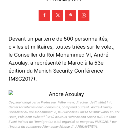
Devant un parterre de 500 personnalités,
civiles et militaires, toutes triées sur le volet,
le Conseiller du Roi Mohammed VI, André
Azoulay, a représenté le Maroc à la 53e
édition du Munich Security Conférence
(MSC2017).
Ce panel dirigé par le Professeur Felbermayr, directeur de l’Institut Info
Center for International Economics, comprend outre M. André Azoulay
Conseiller du Roi Mohammed VI, la Rwandaise Louise Mushikiwabo et Dirk
Hoke, Président exécutif (CEO) d’Airbus Defence and Space (DS) Ce Side
Event traitant de l’immigration a été organisé en marge du #MSC2017 par
l’Institut du commerce Allemagne-Afrique dit AFRIKAVEREIN.