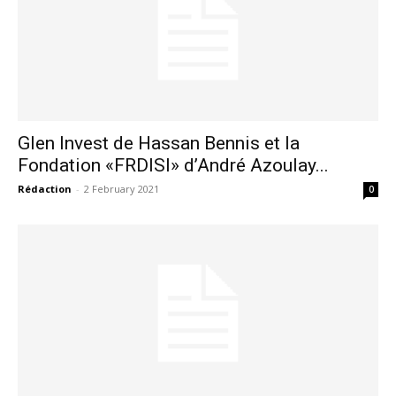
Glen Invest de Hassan Bennis et la
Fondation «FRDISI» d’André Azoulay...
Rédaction
-
2 February 2021
0
le1.ma
l'intelligence de
l'information