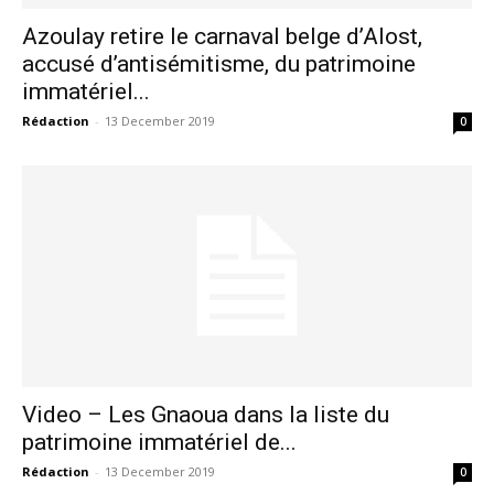
Azoulay retire le carnaval belge d’Alost,
accusé d’antisémitisme, du patrimoine
immatériel...
S'ABONNER MAINTENANT
Rédaction
-
13 December 2019
0
Insight Publications
À propos
Nous contacter
Formules d’abonnement
Mon compte
Video – Les Gnaoua dans la liste du
patrimoine immatériel de...
Rédaction
-
13 December 2019
0