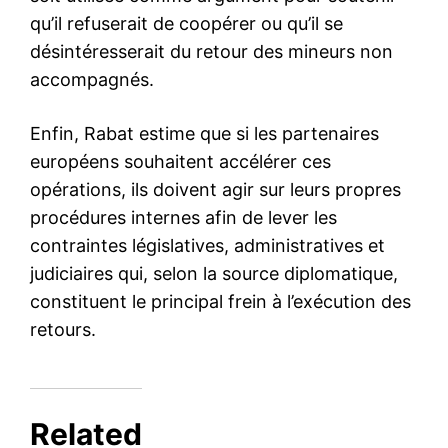
Liban : des secouristes
fouillent les décombres du
port de Beyrouth, des
responsables arrêtés
7 August 2020
In "Moyen-Orient"