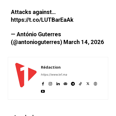
Attacks against…
https://t.co/LUTBarEaAk
— António Guterres
(@antonioguterres)
March 14, 2026
Rédaction
https://www.le1.ma