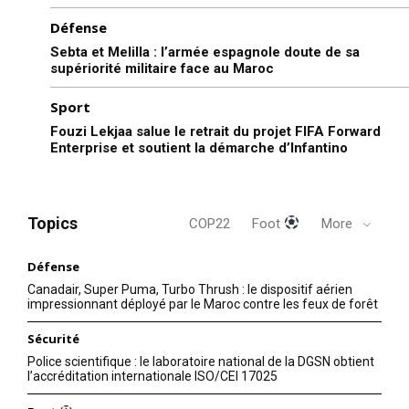
Défense
Sebta et Melilla : l’armée espagnole doute de sa
supériorité militaire face au Maroc
Sport
Fouzi Lekjaa salue le retrait du projet FIFA Forward
Enterprise et soutient la démarche d’Infantino
Topics
COP22
Foot
More
Défense
Canadair, Super Puma, Turbo Thrush : le dispositif aérien
impressionnant déployé par le Maroc contre les feux de forêt
Sécurité
le1.ma
Police scientifique : le laboratoire national de la DGSN obtient
l'intelligence de
l’accréditation internationale ISO/CEI 17025
l'information