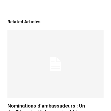
Formules d’abonnement
Mon compte
Related Articles
Related
Libye, exportateur de
troubles : Le Maroc guette
aux vasistas
2 October 2018
In "Éditorial"
Démantèlement d’une cellule
terroriste liée à Daech entre
Tétouan et Chefchaouen
2 July 2025
In "Sécurité"
Nominations d’ambassadeurs : Un