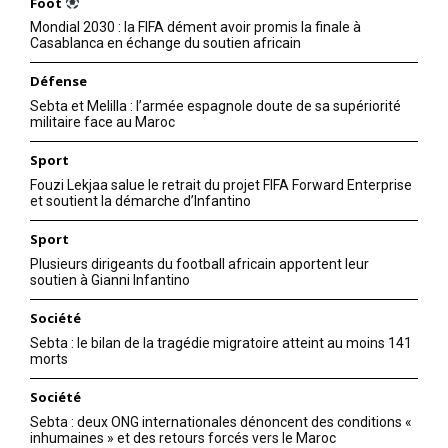
Foot
Mondial 2030 : la FIFA dément avoir promis la finale à
Casablanca en échange du soutien africain
Défense
Sebta et Melilla : l’armée espagnole doute de sa supériorité
militaire face au Maroc
Sport
Fouzi Lekjaa salue le retrait du projet FIFA Forward Enterprise
et soutient la démarche d’Infantino
Sport
S'ABONNER MAINTENANT
Plusieurs dirigeants du football africain apportent leur
soutien à Gianni Infantino
Société
Sebta : le bilan de la tragédie migratoire atteint au moins 141
Insight Publications
morts
Société
À propos
Sebta : deux ONG internationales dénoncent des conditions «
inhumaines » et des retours forcés vers le Maroc
Nous contacter