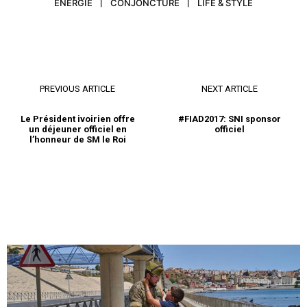
ENERGIE
CONJONCTURE
LIFE & STYLE
PREVIOUS ARTICLE
NEXT ARTICLE
Le Président ivoirien offre
#FIAD2017: SNI sponsor
un déjeuner officiel en
officiel
l’honneur de SM le Roi