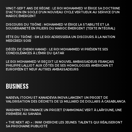
VINGT-SEPT ANS DE RÈGNE : LE ROI MOHAMMED VI ÉRIGE SA DOCTRINE
D’ACTION EN SOCLE D’UN NOUVEAU CYCLE VERTUEUX AU SERVICE D’UN
MAROC ÉMERGENT
DISCOURS DU TRÔNE : MOHAMMED VI ÉRIGE LA STABILITÉ ET LA
SOUVERAINETÉ EN PILIERS DU MAROC ÉMERGENT (TEXTE INTÉGRAL)
FÊTE DU TRÔNE : SM LE ROI ADRESSERA UN DISCOURS À LA NATION
MERCREDI SOIR
DÉCÈS DE CHEIKH HAMAD : LE ROI MOHAMMED VI PRÉSENTE SES
CONDOLÉANCES À L’ÉMIR DU QATAR
LE ROI MOHAMMED VI REÇOIT LE NOUVEL AMBASSADEUR FRANÇAIS
PHILIPPE LALLIOT AUX CÔTÉS DE SES HOMOLOGUES AMÉRICAIN ET
EUROPÉEN ET NEUF AUTRES AMBASSADEURS
BUSINESS
NAREVA, ITOCHU ET KANADEVIA INOVA LANCENT UN PROJET DE
VALORISATION DES DÉCHETS DE 1,5 MILLIARD DE DOLLARS À CASABLANCA
WASHINGTON FINANCE UN PROJET D’AMMONIAC VERT À LAÂYOUNE, UNE
PREMIÈRE AU SAHARA
« THE NEXT AD » : INWI CHERCHE LES JEUNES TALENTS QUI RÉALISERONT
SA PROCHAINE PUBLICITÉ