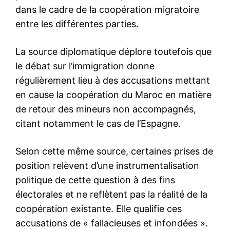
Insight Publications
À propos
Nous contacter
Formules d’abonnement
Mon compte
Related
Arrivée du Roi Mohammed VI
Le Président ivoirien offre un
au Palais de la Présidence
déjeuner officiel en l’honneur
ivoirienne
de SM le Roi
Le Président Alassane
Abidjan – Le Président de la
Ouattara a annoncé sur son
République de Côte d’Ivoire,
compte twitter, l’arrivée du
SEM. Alassane Dramane
Roi Mohammed VI au Palais
Ouattara, a offert, lundi au
de la Présidence ivoirien où il
palais présidentiel à Abidjan,