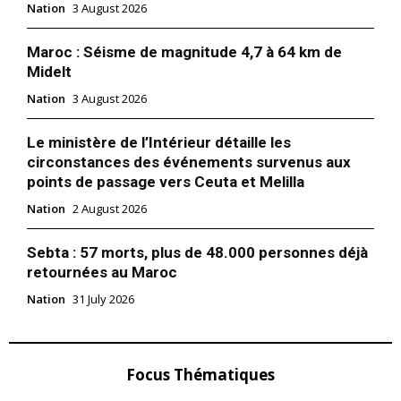
Nation
3 August 2026
l'intelligence de
l'information
Maroc : Séisme de magnitude 4,7 à 64 km de
Midelt
Nation
3 August 2026
Le ministère de l’Intérieur détaille les
circonstances des événements survenus aux
points de passage vers Ceuta et Melilla
Nation
2 August 2026
Sebta : 57 morts, plus de 48.000 personnes déjà
retournées au Maroc
S'ABONNER MAINTENANT
Nation
31 July 2026
Insight Publications
Focus Thématiques