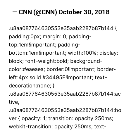
— CNN (@CNN)
October 30, 2018
.u8aa087764630553e35aab2287b87b144 {
padding:0px; margin: 0; padding-
top:1em!important; padding-
bottom:1em!important; width:100%; display:
block; font-weight:bold; background-
color:#eaeaea; border:0!important; border-
left:4px solid #34495E!important; text-
decoration:none; }
.u8aa087764630553e35aab2287b87b144:ac
tive,
.u8aa087764630553e35aab2287b87b144:ho
ver { opacity: 1; transition: opacity 250ms;
webkit-transition: opacity 250ms; text-