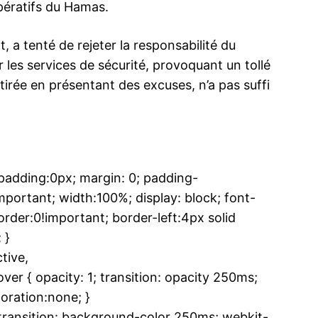
pératifs du Hamas.
 a tenté de rejeter la responsabilité du
 les services de sécurité, provoquant un tollé
etirée en présentant des excuses, n’a pas suffi
dding:0px; margin: 0; padding-
ortant; width:100%; display: block; font-
rder:0!important; border-left:4px solid
 }
tive,
 { opacity: 1; transition: opacity 250ms;
oration:none; }
ansition: background-color 250ms; webkit-