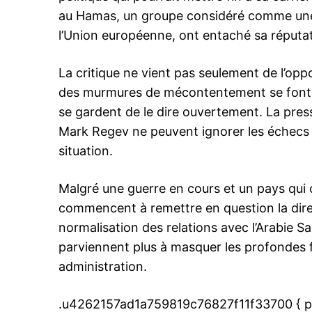
au Hamas, un groupe considéré comme une o
l’Union européenne, ont entaché sa réputati
La critique ne vient pas seulement de l’opp
des murmures de mécontentement se font 
le1.
l'intellig
se gardent de le dire ouvertement. La pre
l'inform
Mark Regev ne peuvent ignorer les échecs r
situation.
Malgré une guerre en cours et un pays qui c
commencent à remettre en question la dir
normalisation des relations avec l’Arabie S
parviennent plus à masquer les profondes f
administration.
.u4262157ad1a759819c76827f11f33700 { pa