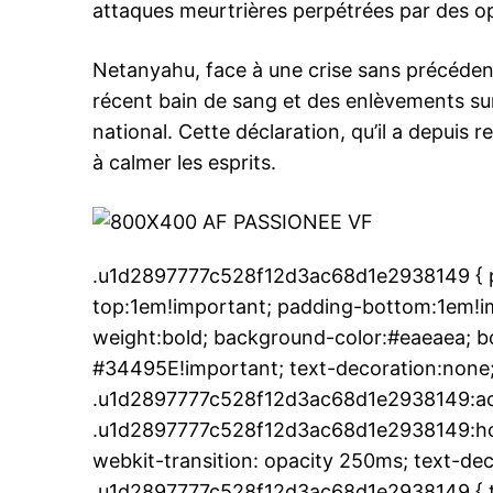
attaques meurtrières perpétrées par des o
Netanyahu, face à une crise sans précédent,
récent bain de sang et des enlèvements sur
national. Cette déclaration, qu’il a depuis r
à calmer les esprits.
.u1d2897777c528f12d3ac68d1e2938149 { pa
top:1em!important; padding-bottom:1em!imp
weight:bold; background-color:#eaeaea; bo
#34495E!important; text-decoration:none;
.u1d2897777c528f12d3ac68d1e2938149:ac
.u1d2897777c528f12d3ac68d1e2938149:hover
webkit-transition: opacity 250ms; text-dec
.u1d2897777c528f12d3ac68d1e2938149 { tr