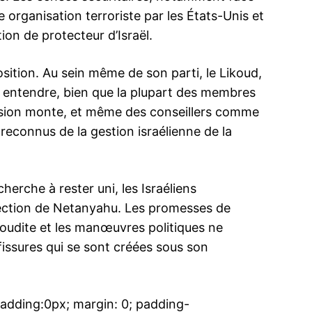
rganisation terroriste par les États-Unis et
on de protecteur d’Israël.
osition. Au sein même de son parti, le Likoud,
entendre, bien que la plupart des membres
ma
ence de
ssion monte, et même des conseillers comme
ation
econnus de la gestion israélienne de la
Insight Publicatio
herche à rester uni, les Israéliens
À propos
ection de Netanyahu. Les promesses de
Nous contacter
aoudite et les manœuvres politiques ne
Formules d’abonnement
issures qui se sont créées sous son
Mon compte
dding:0px; margin: 0; padding-