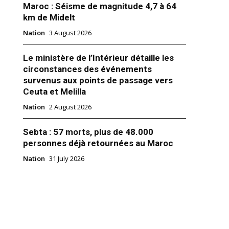
Maroc : Séisme de magnitude 4,7 à 64
km de Midelt
Nation
3 August 2026
Le ministère de l’Intérieur détaille les
circonstances des événements
ole les lois électorales,
survenus aux points de passage vers
spend pour la deuxième fois
Ceuta et Melilla
cielle
Nation
2 August 2026
une semaine, Facebook a
ux reprises la page du premier
aélien, Benjamin Netanyahu,
Sebta : 57 morts, plus de 48.000
nfreint plusieurs fois les règles
personnes déjà retournées au Maroc
 Cerné de toutes parts par les
tanyahu joue le tout pour le
er 2019
Nation
31 July 2026
uver son avenir politique. Un
m Accords"
hec de constitution…