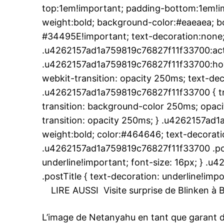
S'ABONNER MA
top:1em!important; padding-bottom:1em!imp
weight:bold; background-color:#eaeaea; bo
#34495E!important; text-decoration:none;
.u4262157ad1a759819c76827f11f33700:act
Related
.u4262157ad1a759819c76827f11f33700:hover
Israël : La formation du gouvern
webkit-transition: opacity 250ms; text-dec
feuilleton interminable
.u4262157ad1a759819c76827f11f33700 { tr
Le Premier ministre Benjamin Ne
son ex-rival Benny Gantz n’ont p
transition: background-color 250ms; opacit
s’entendre sur un gouvernement 
transition: opacity 250ms; } .u4262157ad1
et d’urgence», en pleine crise du
weight:bold; color:#464646; text-decoratio
coronavirus, à l’issue jeudi de leu
ultimatum pour tenter de mettre
16 April 2020
.u4262157ad1a759819c76827f11f33700 .post
la plus longue crise politique de l
In "Abraham Accords"
underline!important; font-size: 16px; } 
d’Israël. Après 16 mois…
.postTitle { text-decoration: underline!impo
LIRE AUSSI
Visite surprise de Blinken à
L’image de Netanyahu en tant que garant de 