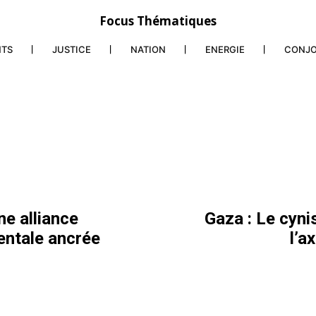
Focus Thématiques
NTS
JUSTICE
NATION
ENERGIE
CONJ
e alliance
Gaza : Le cyni
entale ancrée
l’a