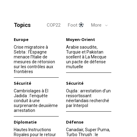
Topics
COP22
Foot
More
Europe
Moyen-Orient
Crise migratoire à
Arabie saoudite,
Sebta : l’Espagne
Turquie et Pakistan
menace l’Italie de
scellent à La Mecque
mesures de rétorsion
un pacte de défense
sur les contrôles aux
mutuelle
frontières
Sécurité
Sécurité
Cambriolages à El
Oujda : arrestation d’un
Jadida : l’enquête
ressortissant
conduit à une
néerlandais recherché
surprenante deuxième
par Interpol
arrestation
Diplomatie
Défense
Hautes Instructions
Canadair, Super Puma,
Royales pour le retour
Turbo Thrush : le