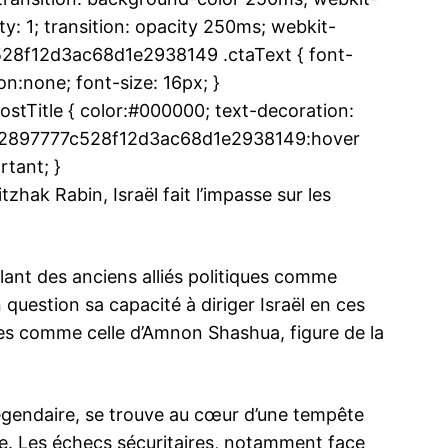
y: 1; transition: opacity 250ms; webkit-
c528f12d3ac68d1e2938149 .ctaText { font-
n:none; font-size: 16px; }
Title { color:#000000; text-decoration:
.u1d2897777c528f12d3ac68d1e2938149:hover
rtant; }
tzhak Rabin, Israël fait l’impasse sur les
allant des anciens alliés politiques comme
question sa capacité à diriger Israël en ces
ues comme celle d’Amnon Shashua, figure de la
légendaire, se trouve au cœur d’une tempête
ière. Les échecs sécuritaires, notamment face