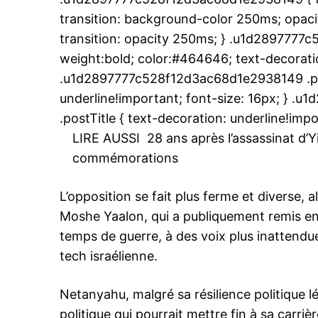
transition: background-color 250ms; opacit
transition: opacity 250ms; } .u1d2897777
weight:bold; color:#464646; text-decoratio
.u1d2897777c528f12d3ac68d1e2938149 .post
underline!important; font-size: 16px; } 
.postTitle { text-decoration: underline!impo
LIRE AUSSI
28 ans après l’assassinat d’Yi
commémorations
L’opposition se fait plus ferme et diverse, 
Moshe Yaalon, qui a publiquement remis en 
temps de guerre, à des voix plus inattend
tech israélienne.
Netanyahu, malgré sa résilience politique 
politique qui pourrait mettre fin à sa carr