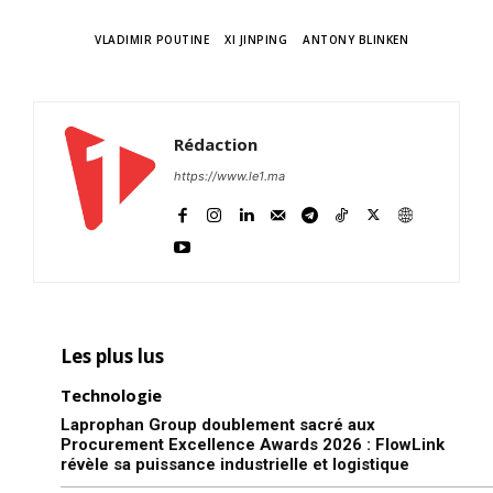
TAGS
VLADIMIR POUTINE
XI JINPING
ANTONY BLINKEN
Rédaction
https://www.le1.ma
Les plus lus
le1.ma
Technologie
l'intelligence de
Laprophan Group doublement sacré aux
l'information
Procurement Excellence Awards 2026 : FlowLink
révèle sa puissance industrielle et logistique