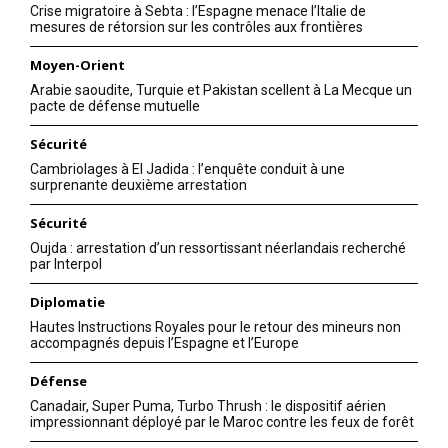
Mon compte
Crise migratoire à Sebta : l’Espagne menace l’Italie de
mesures de rétorsion sur les contrôles aux frontières
Moyen-Orient
Arabie saoudite, Turquie et Pakistan scellent à La Mecque un
Related
pacte de défense mutuelle
En réponse à la rencontre
Le président chinois Xi
Sécurité
Poutine-Xi, le 1er ministre
Jinping et Zelensky
Cambriolages à El Jadida : l’enquête conduit à une
japonais s’envole à Kiev
s’entretiennent pour la
surprenante deuxième arrestation
Le Premier ministre japonais
première fois depuis
Fumio Kishida a fait un
l’invasion de la Russie
Sécurité
voyage surprise en Ukraine
Le dirigeant chinois, Xi
pour rencontrer le président
Jinping, et le président
Oujda : arrestation d’un ressortissant néerlandais recherché
par Interpol
ukrainien Volodymyr
ukrainien, Volodymyr
Zelensky, au lendemain de la
21 March 2023
Zelensky, se sont entretenus
Diplomatie
rencontre entre le dirigeant
In "Russie"
par téléphone mercredi. Il
chinois Xi Jinping et son
s’agit du premier contact
26 April 2023
Hautes Instructions Royales pour le retour des mineurs non
homologue russe Vladimir
connu entre les deux
In "Monde"
accompagnés depuis l’Espagne et l’Europe
Poutine à Moscou. Le premier
dirigeants depuis l’invasion
La Chine affirme que Poutine
d’un 1er ministre japonais
de l’Ukraine par la Russie.
Défense
bénéficie d’une «immunité»
dans une zone de guerre…
Volodymyr Zelensky a
Canadair, Super Puma, Turbo Thrush : le dispositif aérien
contre les poursuites pour
déclaré qu’il avait eu un
impressionnant déployé par le Maroc contre les feux de forêt
crimes de guerre
«appel téléphonique long et