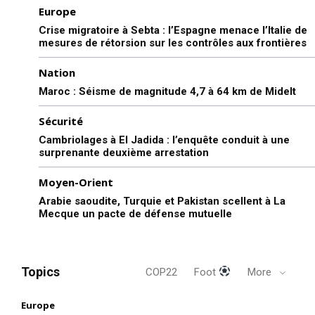
Europe
Crise migratoire à Sebta : l’Espagne menace l’Italie de
mesures de rétorsion sur les contrôles aux frontières
Nation
Maroc : Séisme de magnitude 4,7 à 64 km de Midelt
Sécurité
Cambriolages à El Jadida : l’enquête conduit à une
S'ABONNER MAINTENANT
surprenante deuxième arrestation
Moyen-Orient
Arabie saoudite, Turquie et Pakistan scellent à La
Mecque un pacte de défense mutuelle
Insight Publications
À propos
Topics
COP22
Foot
More
Nous contacter
Formules d’abonnement
Europe