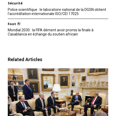
La Chine a apporté son
significatif» avec Xi Jinping.
Sécurité
soutien politique
…
Police scientifique : le laboratoire national de la DGSN obtient
considérable à Vladimir
l’accréditation internationale ISO/CEI 17025
Poutine lundi en contestant le
droit de la Cour pénale
Foot
internationale à poursuivre le
20 March 2023
président russe. Wang
In "Russie"
Mondial 2030 : la FIFA dément avoir promis la finale à
Casablanca en échange du soutien africain
Wenbin, porte-parole du
ministère chinois des affaires
étrangères, a déclaré lors
d’une conférence de presse à
Pékin que la CPI devait
Related Articles
«adopter une…