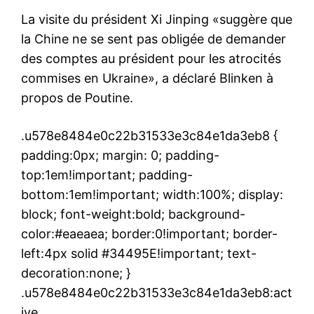
La visite du président Xi Jinping «suggère que
la Chine ne se sent pas obligée de demander
des comptes au président pour les atrocités
commises en Ukraine», a déclaré Blinken à
propos de Poutine.
.u578e8484e0c22b31533e3c84e1da3eb8 {
padding:0px; margin: 0; padding-
top:1em!important; padding-
bottom:1em!important; width:100%; display:
block; font-weight:bold; background-
color:#eaeaea; border:0!important; border-
left:4px solid #34495E!important; text-
decoration:none; }
.u578e8484e0c22b31533e3c84e1da3eb8:act
ive,