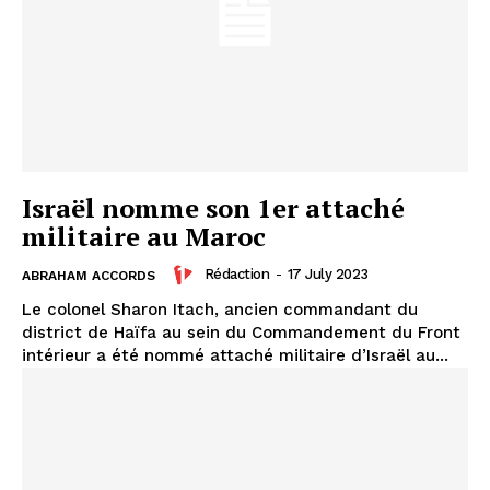
l'intelligence de
l'information
Israël nomme son 1er attaché
militaire au Maroc
Rédaction
-
17 July 2023
ABRAHAM ACCORDS
Le colonel Sharon Itach, ancien commandant du
district de Haïfa au sein du Commandement du Front
S'ABONNER MAINTENANT
intérieur a été nommé attaché militaire d’Israël au...
Insight Publications