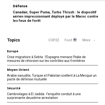
Défense
Canadair, Super Puma, Turbo Thrush : le dispositif
aérien impressionnant déployé par le Maroc contre
les feux de forêt
Topics
COP22
Foot
More
Europe
Crise migratoire à Sebta : l’Espagne menace l’Italie de
mesures de rétorsion sur les contrôles aux frontières
Moyen-Orient
Arabie saoudite, Turquie et Pakistan scellent à La Mecque un
pacte de défense mutuelle
le1.ma
Sécurité
l'intelligence de
Cambriolages à El Jadida : l’enquête conduit à une
l'information
surprenante deuxième arrestation