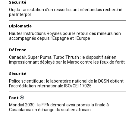
Sécurité
Oujda : arrestation d’un ressortissant néerlandais recherché
par Interpol
Diplomatie
Hautes Instructions Royales pour le retour des mineurs non
accompagnés depuis l’Espagne et l’Europe
Défense
Canadair, Super Puma, Turbo Thrush : le dispositif aérien
impressionnant déployé par le Maroc contre les feux de forêt
S'ABONNER MAINTENANT
Sécurité
Police scientifique : le laboratoire national de la DGSN obtient
l’accréditation internationale ISO/CEI 17025
Foot
Insight Publications
Mondial 2030 : la FIFA dément avoir promis la finale à
Casablanca en échange du soutien africain
À propos
Nous contacter
Formules d’abonnement