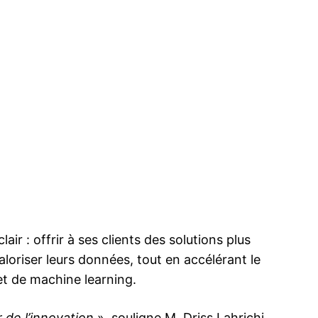
ma
ence de
ation
Insight Publicatio
À propos
Nous contacter
Formules d’abonnement
air : offrir à ses clients des solutions plus
Mon compte
aloriser leurs données, tout en accélérant le
et de machine learning.
INTENANT
 de l’innovation
», souligne M. Driss Lahrichi,