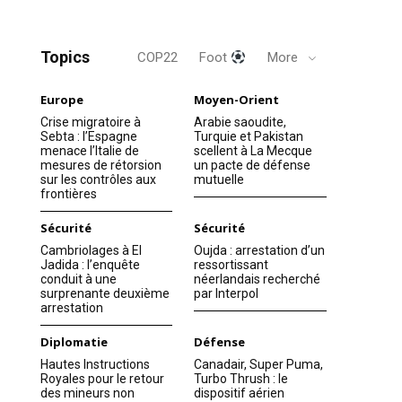
Topics
COP22
Foot
More
Europe
Moyen-Orient
Crise migratoire à
Arabie saoudite,
Sebta : l’Espagne
Turquie et Pakistan
menace l’Italie de
scellent à La Mecque
mesures de rétorsion
un pacte de défense
sur les contrôles aux
mutuelle
frontières
Sécurité
Sécurité
Cambriolages à El
Oujda : arrestation d’un
Jadida : l’enquête
ressortissant
conduit à une
néerlandais recherché
surprenante deuxième
par Interpol
arrestation
Diplomatie
Défense
Hautes Instructions
Canadair, Super Puma,
Royales pour le retour
Turbo Thrush : le
des mineurs non
dispositif aérien