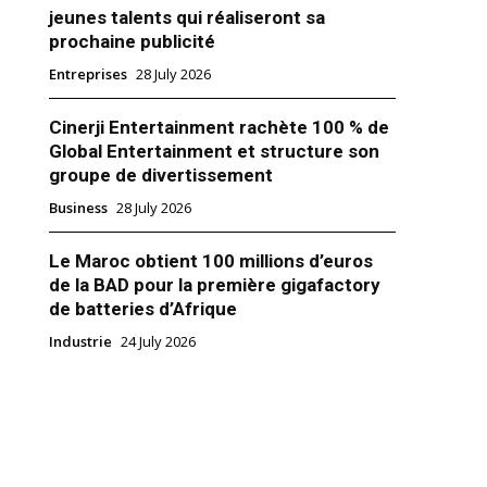
jeunes talents qui réaliseront sa
prochaine publicité
Entreprises
28 July 2026
Cinerji Entertainment rachète 100 % de
Global Entertainment et structure son
groupe de divertissement
Business
28 July 2026
Le Maroc obtient 100 millions d’euros
de la BAD pour la première gigafactory
n-a-Box : ce que propose
de batteries d’Afrique
ABA Technology avec sa
Industrie
24 July 2026
re d’IA souveraine
6
d"