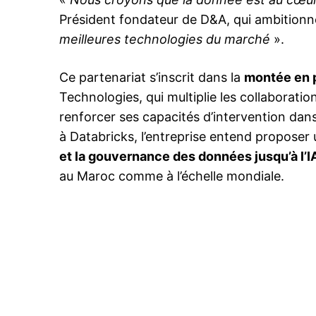
Président fondateur de D&A, qui ambitionn
meilleures technologies du marché
».
Related
Ce partenariat s’inscrit dans la
montée en p
Technologies, qui multiplie les collaborati
renforcer ses capacités d’intervention dans 
à Databricks, l’entreprise entend propose
et la gouvernance des données jusqu’à l’I
au Maroc comme à l’échelle mondiale.
Le Qatar lance une coentreprise
milliards de dollars les infrastruc
10 December 2025
In "Business"