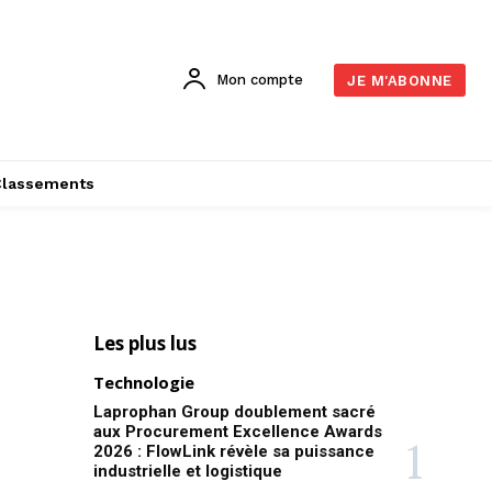
Mon compte
JE M'ABONNE
Classements
Les plus lus
Technologie
Laprophan Group doublement sacré
aux Procurement Excellence Awards
2026 : FlowLink révèle sa puissance
industrielle et logistique