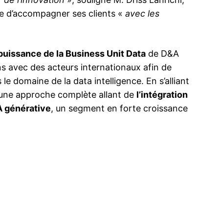
e d’accompagner ses clients «
avec les
uissance de la Business Unit Data
de D&A
ons avec des acteurs internationaux afin de
le domaine de la data intelligence. En s’alliant
r une approche complète allant de
l’intégration
A générative
, un segment en forte croissance
 de 20
D&A Technologies s’associe à Sprinklr pour
Fusion AI-i
tures d’IA
offrir une gestion unifiée de l’expérience
réellement 
client augmentée par l’IA en Afrique
nouvelle off
5 November 2024
4 April 202
In "Technologie"
In "Feature