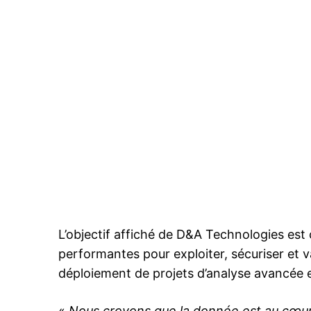
le1.
l'intellig
l'inform
L’objectif affiché de D&A Technologies est cl
performantes pour exploiter, sécuriser et v
déploiement de projets d’analyse avancée 
S'ABONNER MA
«
Nous croyons que la donnée est au cœur