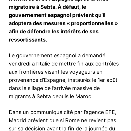
Mon compte
Related
Qui est Igor Belyaev le nouvel
Moscou évacue les familles
ambassadeur de Russie au
de ses diplomates depuis les
Maroc
Émirats arabes unis
2 July 2026
24 February 2026
In "Corps diplomatique"
In "Moyen-Orient"
Manœuvre dangereuse de
chasseurs suisses près d’un
avion russe, Moscou
demande des explications |
L’intelligence de l’information
L’ambassade russe en Suisse