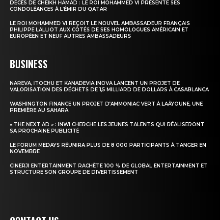
DÉCÈS DE CHEIKH HAMAD : LE ROI MOHAMMED VI PRÉSENTE SES
CONDOLÉANCES À L’ÉMIR DU QATAR
LE ROI MOHAMMED VI REÇOIT LE NOUVEL AMBASSADEUR FRANÇAIS
PHILIPPE LALLIOT AUX CÔTÉS DE SES HOMOLOGUES AMÉRICAIN ET
EUROPÉEN ET NEUF AUTRES AMBASSADEURS
BUSINESS
NAREVA, ITOCHU ET KANADEVIA INOVA LANCENT UN PROJET DE
VALORISATION DES DÉCHETS DE 1,5 MILLIARD DE DOLLARS À CASABLANCA
WASHINGTON FINANCE UN PROJET D’AMMONIAC VERT À LAÂYOUNE, UNE
PREMIÈRE AU SAHARA
« THE NEXT AD » : INWI CHERCHE LES JEUNES TALENTS QUI RÉALISERONT
SA PROCHAINE PUBLICITÉ
LE FORUM MEDAYS RÉUNIRA PLUS DE 8 000 PARTICIPANTS À TANGER EN
NOVEMBRE
CINERJI ENTERTAINMENT RACHÈTE 100 % DE GLOBAL ENTERTAINMENT ET
STRUCTURE SON GROUPE DE DIVERTISSEMENT