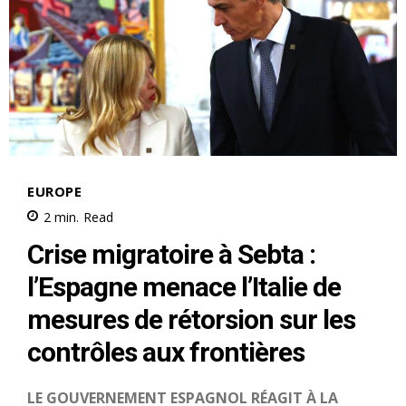
Mon compte
Related
Dégradation nette de la
Trump exige la grâce
relation entre Trump et
immédiate de Netanyahu
Netanyahou
pour qu’il se « concentre sur
12 May 2025
la guerre »
In "USA"
5 March 2026
In "Moyen-Orient"