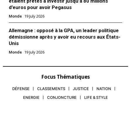
étaient prêtes à investir jusqu’à 80 millions
d’euros pour avoir Pegasus
Monde
19 July 2026
Allemagne : opposé à la GPA, un leader politique
démissionne après y avoir eu recours aux États-
Unis
Monde
19 July 2026
Focus Thématiques
DÉFENSE
CLASSEMENTS
JUSTICE
NATION
ENERGIE
CONJONCTURE
LIFE & STYLE
le1.ma
l'intelligence de
l'information