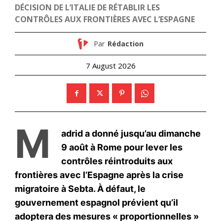
« Pas maintenant » : MBS
repousse l’offensive de
Trump sur Israël
25 November 2025
In "Moyen-Orient"