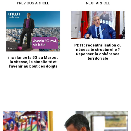
PREVIOUS ARTICLE
NEXT ARTICLE
PDTI : recentralisation ou
nécessité structurelle ?
Repenser la cohérence
inwi lance la 5G au Maroc :
territoriale
la vitesse, la simplicité et
S'ABONNER MAINTENANT
l’avenir au bout des doigts
Insight Publications
À propos
Nous contacter
Formules d’abonnement