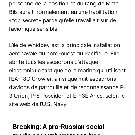
personne de la position et du rang de Mme
Mon compte
Bils aurait normalement eu une habilitation
«top secret» parce qu’elle travaillait sur de
l’avionique sensible.
Related
L’île de Whidbey est la principale installation
Qui est Jack Teixeira, l’auteur
Burkina Faso : Le sentiment
présumé de fuites au
pro-russe gagne du terrain
aéronavale du nord-ouest du Pacifique. Elle
Pentagone ?
après le coup d’État
abrite tous les escadrons d’attaque
Les autorités américaines ont
«Non, nous ne voulons plus
arrêté jeudi Jack Teixeira, un
de la France. Nous voulons
électronique tactique de la marine qui utilisent
garde national de l’air âgé de
être défendus par la Russie»
l’EA-18G Growler, ainsi que huit escadrons
21 ans, dans le cadre de la
ont scandé des manifestants
fuite massive de documents
dans les rues non pas du
d’avions de patrouille et de reconnaissance P-
hautement confidentiels du
14 April 2023
Mali, mais bel et bien du
30 January 2022
3 Orion, P-8 Poseidon et EP-3E Aries, selon le
Pentagone. Lesquels
In "USA"
Burkina Faso théâtre d’un
In "Russie"
documents ont concernés les
coup d’État militaire survenu
site web de l’U.S. Navy.
L’US Air Force interrompt la
relations du gouvernement
ce lundi 24 janvier 2022. Le
mission de renseignement de
américain avec ses
sentiment pro-russe en
l’escadre de l’auteur présumé
adversaires et ses alliés. Les
Afrique centrale…
des «Pentagon Leaks»
Breaking: A pro-Russian social
répercussions ont secoué le…
La 102e escadre de