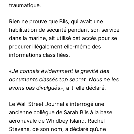
traumatique.
Rien ne prouve que Bils, qui avait une
habilitation de sécurité pendant son service
dans la marine, ait utilisé cet accès pour se
procurer illégalement elle-même des
informations classifiées.
S'ABONNER MAINTENANT
«
Je connais évidemment la gravité des
documents classés top secret. Nous ne les
avons pas divulgués
», a-t-elle déclaré.
Insight Publications
Le Wall Street Journal a interrogé une
ancienne collègue de Sarah Bils à la base
À propos
aéronavale de Whidbey Island. Rachel
Nous contacter
Stevens, de son nom, a déclaré qu’une
Formules d’abonnement