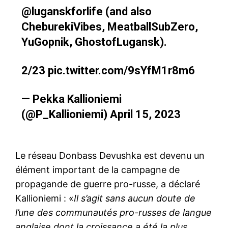
@luganskforlife
(and also
CheburekiVibes, MeatballSubZero,
YuGopnik, GhostofLugansk).
2/23
pic.twitter.com/9sYfM1r8m6
— Pekka Kallioniemi
(@P_Kallioniemi)
April 15, 2023
Le réseau Donbass Devushka est devenu un
élément important de la campagne de
propagande de guerre pro-russe, a déclaré
Kallioniemi : «
Il s’agit sans aucun doute de
l’une des communautés pro-russes de langue
anglaise dont la croissance a été la plus