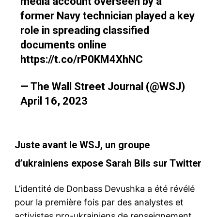
media account overseen by a
renseignement de l'armée de
l'air, à laquelle était affecté,
former Navy technician played a key
Jack Teixeira, le garde
role in spreading classified
national de l'air soupçonné
d'avoir divulgué des
20 April 2023
documents online
documents classifiés, a reçu
In "USA"
l'ordre de suspendre sa
https://t.co/rP0KM4XhNC
mission de renseignement le
temps que l'inspecteur
général mène à bien son
— The Wall Street Journal (@WSJ)
enquête, a déclaré l'armée
April 16, 2023
de l'air…
Juste avant le WSJ, un groupe
d’ukrainiens expose Sarah Bils sur Twitter
L’identité de Donbass Devushka a été révélé
pour la première fois par des analystes et
activistes pro-ukrainiens de renseignement,