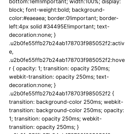
bottom:1em!important; width:100%; display:
block; font-weight:bold; background-
color:#eaeaea; border:0!important; border-
left:4px solid #34495E!important; text-
decoration:none; }
.u2b0fe55ffb27b24ab178703f985052f2:activ
e,
.u2b0fe55ffb27b24ab178703f985052f2:hove
r { opacity: 1; transition: opacity 250ms;
webkit-transition: opacity 250ms; text-
decoration:none; }
.u2b0fe55ffb27b24ab178703f985052f2 {
transition: background-color 250ms; webkit-
transition: background-color 250ms; opacity:
1; transition: opacity 250ms; webkit-
transition: opacity 250ms; }