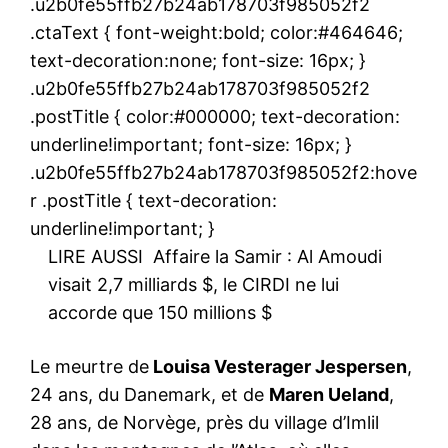
.u2b0fe55ffb27b24ab178703f985052f2
.ctaText { font-weight:bold; color:#464646;
text-decoration:none; font-size: 16px; }
.u2b0fe55ffb27b24ab178703f985052f2
.postTitle { color:#000000; text-decoration:
underline!important; font-size: 16px; }
.u2b0fe55ffb27b24ab178703f985052f2:hove
r .postTitle { text-decoration:
underline!important; }
LIRE AUSSI
Affaire la Samir : Al Amoudi
visait 2,7 milliards $, le CIRDI ne lui
accorde que 150 millions $
Le meurtre de
Louisa Vesterager Jespersen
,
24 ans, du Danemark, et de
Maren Ueland
,
28 ans, de Norvège, près du village d’Imlil