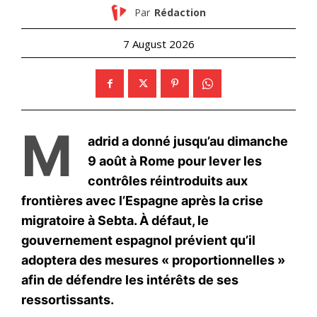
Formules d’abonnement
Mon compte
Related
Kaspersky : la numérisation
Associated Press : comment
redéfinit les liens familiaux,
des rumeurs sur les réseaux
sous vigilance sécuritaire
sociaux ont déclenché une
25 February 2026
crise migratoire majeure à
In "Business"
Sebta
4 August 2026
In "Société"
Facebook a accidentellement