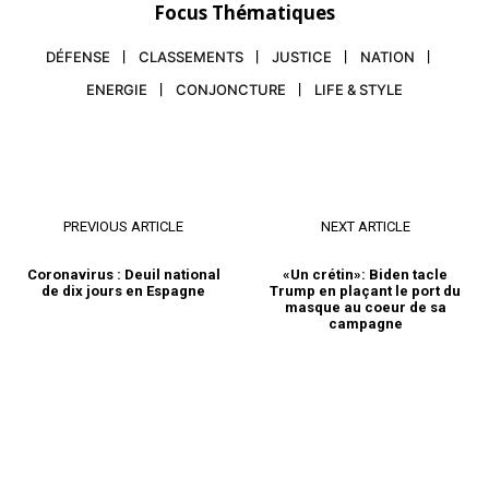
Focus Thématiques
DÉFENSE
CLASSEMENTS
JUSTICE
NATION
ENERGIE
CONJONCTURE
LIFE & STYLE
PREVIOUS ARTICLE
NEXT ARTICLE
Coronavirus : Deuil national
«Un crétin»: Biden tacle
de dix jours en Espagne
Trump en plaçant le port du
masque au coeur de sa
campagne
le1.ma
l'intelligence de
l'information