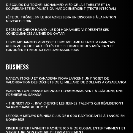
DISCOURS DU TRÔNE : MOHAMMED VI ÉRIGE LA STABILITÉ ET LA
SOUVERAINETÉ EN PILIERS DU MAROC ÉMERGENT (TEXTE INTÉGRAL)
FÊTE DU TRÔNE : SM LE ROI ADRESSERA UN DISCOURS À LA NATION
MERCREDI SOIR
DÉCÈS DE CHEIKH HAMAD : LE ROI MOHAMMED VI PRÉSENTE SES
CONDOLÉANCES À L’ÉMIR DU QATAR
LE ROI MOHAMMED VI REÇOIT LE NOUVEL AMBASSADEUR FRANÇAIS
PHILIPPE LALLIOT AUX CÔTÉS DE SES HOMOLOGUES AMÉRICAIN ET
EUROPÉEN ET NEUF AUTRES AMBASSADEURS
BUSINESS
NAREVA, ITOCHU ET KANADEVIA INOVA LANCENT UN PROJET DE
VALORISATION DES DÉCHETS DE 1,5 MILLIARD DE DOLLARS À CASABLANCA
WASHINGTON FINANCE UN PROJET D’AMMONIAC VERT À LAÂYOUNE, UNE
PREMIÈRE AU SAHARA
« THE NEXT AD » : INWI CHERCHE LES JEUNES TALENTS QUI RÉALISERONT
SA PROCHAINE PUBLICITÉ
LE FORUM MEDAYS RÉUNIRA PLUS DE 8 000 PARTICIPANTS À TANGER EN
NOVEMBRE
CINERJI ENTERTAINMENT RACHÈTE 100 % DE GLOBAL ENTERTAINMENT ET
STRUCTURE SON GROUPE DE DIVERTISSEMENT