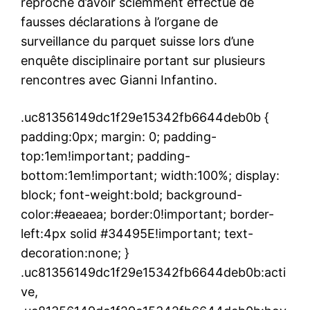
reproché d’avoir sciemment effectué de
fausses déclarations à l’organe de
surveillance du parquet suisse lors d’une
enquête disciplinaire portant sur plusieurs
rencontres avec Gianni Infantino.
.uc81356149dc1f29e15342fb6644deb0b {
padding:0px; margin: 0; padding-
top:1em!important; padding-
bottom:1em!important; width:100%; display:
block; font-weight:bold; background-
color:#eaeaea; border:0!important; border-
left:4px solid #34495E!important; text-
decoration:none; }
.uc81356149dc1f29e15342fb6644deb0b:acti
ve,