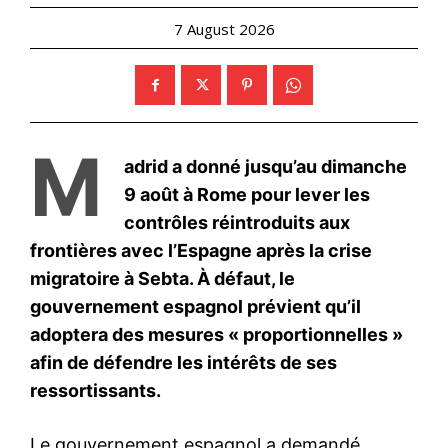
Mon compte
Related
La FRMF officialise son
Plusieurs dirigeants du
soutien à Gianni Infantino
football africain apportent
pour un nouveau mandat à la
leur soutien à Gianni Infantino
tête de la FIFA (2027-2031)
5 August 2026
1 May 2026
In "Sport"
In "Nation"