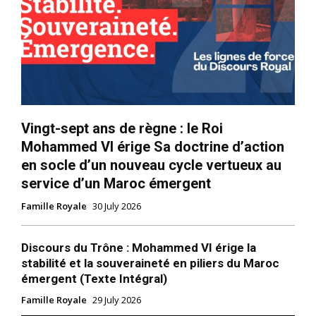
Vingt-sept ans de règne : le Roi
Mohammed VI érige Sa doctrine d’action
S'ABONNER MAINTENANT
en socle d’un nouveau cycle vertueux au
service d’un Maroc émergent
Famille Royale
30 July 2026
Insight Publications
Discours du Trône : Mohammed VI érige la
stabilité et la souveraineté en piliers du Maroc
À propos
émergent (Texte Intégral)
Nous contacter
Famille Royale
29 July 2026
Formules d’abonnement