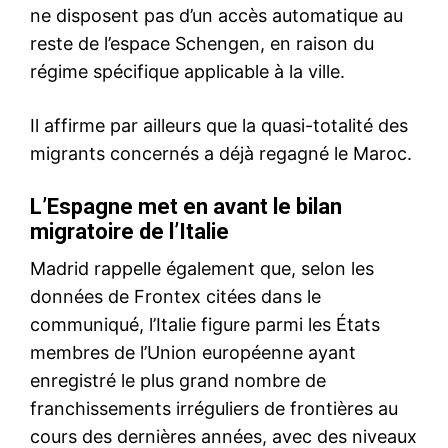
Nous contacter
Formules d’abonnement
Mon compte
Related
Vincent Bolloré veut mettre la
L’UE dévoile son plan pour
main sur le N°1 français de la
dompter les géants du
presse magazine, de la vidéo
numérique
en ligne et de l’audience
15 December 2020
digitale quotidienne
In "Europe"
14 December 2020
In "Europe"
Medi1 lance sa plateforme
Podcast : medi1podcast.com
Medi1 a lancé aujourd’hui sa
plateforme Podcast, un
nouveau média à la demande
qui offre une expérience