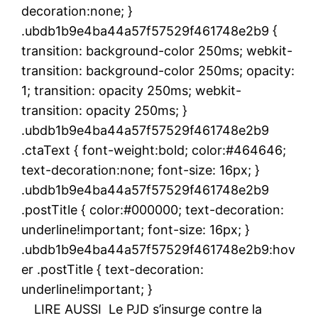
decoration:none; }
.ubdb1b9e4ba44a57f57529f461748e2b9 {
transition: background-color 250ms; webkit-
transition: background-color 250ms; opacity:
1; transition: opacity 250ms; webkit-
transition: opacity 250ms; }
.ubdb1b9e4ba44a57f57529f461748e2b9
.ctaText { font-weight:bold; color:#464646;
text-decoration:none; font-size: 16px; }
.ubdb1b9e4ba44a57f57529f461748e2b9
.postTitle { color:#000000; text-decoration:
underline!important; font-size: 16px; }
.ubdb1b9e4ba44a57f57529f461748e2b9:hov
er .postTitle { text-decoration:
underline!important; }
LIRE AUSSI
Le PJD s’insurge contre la