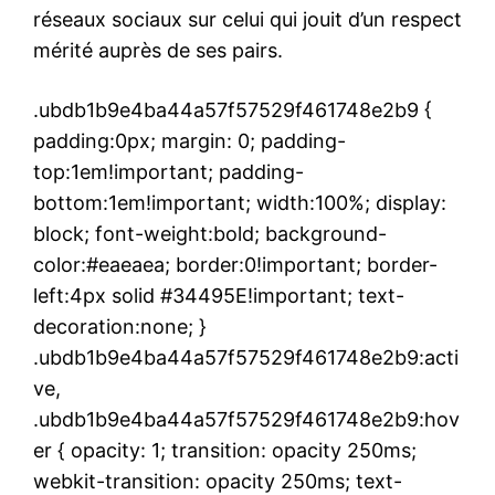
réseaux sociaux sur celui qui jouit d’un respect
mérité auprès de ses pairs.
.ubdb1b9e4ba44a57f57529f461748e2b9 {
padding:0px; margin: 0; padding-
top:1em!important; padding-
bottom:1em!important; width:100%; display:
block; font-weight:bold; background-
color:#eaeaea; border:0!important; border-
left:4px solid #34495E!important; text-
decoration:none; }
.ubdb1b9e4ba44a57f57529f461748e2b9:acti
ve,
.ubdb1b9e4ba44a57f57529f461748e2b9:hov
er { opacity: 1; transition: opacity 250ms;
webkit-transition: opacity 250ms; text-