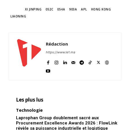
TAGS
XI JINPING
052C
054A
903A
APL
HONG KONG
LIAONING
Rédaction
https://www.le1.ma
Les plus lus
Technologie
Laprophan Group doublement sacré aux
Procurement Excellence Awards 2026 : FlowLink
révèle sa puissance industrielle et logistique