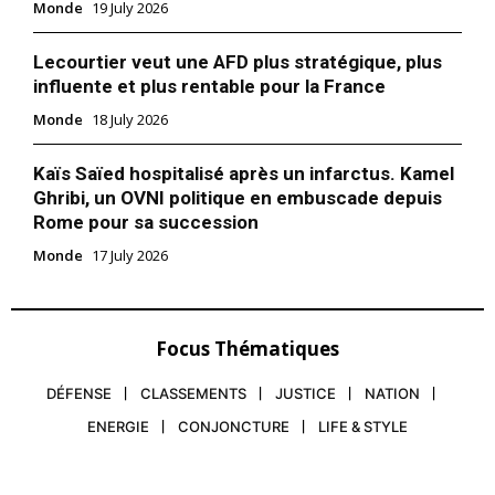
l'information
Monde
19 July 2026
Lecourtier veut une AFD plus stratégique, plus
influente et plus rentable pour la France
Monde
18 July 2026
Kaïs Saïed hospitalisé après un infarctus. Kamel
Ghribi, un OVNI politique en embuscade depuis
Rome pour sa succession
Monde
17 July 2026
S'ABONNER MAINTENANT
Focus Thématiques
DÉFENSE
CLASSEMENTS
JUSTICE
NATION
Insight Publications
ENERGIE
CONJONCTURE
LIFE & STYLE
À propos