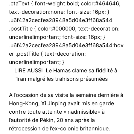
.ctaText { font-weight:bold; color:#464646;
text-decoration:none; font-size: 16px; }
.u6f42a2cecfea28948a5d04e3ff68a544
.postTitle { color:#000000; text-decoration:
underline!important; font-size: 16px; }
.u6f42a2cecfea28948a5d04e3ff68a544:hov
er .postTitle { text-decoration:
underline!important; }
LIRE AUSSI
Le Hamas clame sa fidélité à
l’Iran malgré les trahisons présumées
A l’occasion de sa visite la semaine dernière à
Hong-Kong, Xi Jinping avait mis en garde
contre toute atteinte «inadmissible» à
l’autorité de Pékin, 20 ans après la
rétrocession de l’ex-colonie britannique.