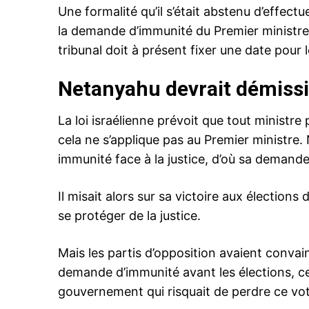
Une formalité qu’il s’était abstenu d’effectu
la demande d’immunité du Premier ministre
tribunal doit à présent fixer une date pour 
Related
Netanyahu devrait démiss
Israël: inculpé, Netanyahu renon
ministères, reste Premier ministr
Le Premier ministre israélien Ben
La loi israélienne prévoit que tout ministr
Netanyahu, pris en étau entre u
cela ne s’applique pas au Premier ministre.
inculpation pour corruption et un
cycle électoral en un an, va quitt
immunité face à la justice, d’où sa demande 
fonctions ministérielles mais rest
gouvernement, ont indiqué jeudi
12 December 2019
Il misait alors sur sa victoire aux élection
avocats. Cette annonce intervie
In "Abraham Accords"
que les députés ont officielleme
se protéger de la justice.
dans la nuit…
Mais les partis d’opposition avaient conva
demande d’immunité avant les élections, ce
gouvernement qui risquait de perdre ce vot