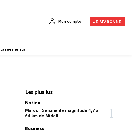
Mon compte
JE M'ABONNE
Classements
Les plus lus
Nation
Maroc : Séisme de magnitude 4,7 à
64 km de Midelt
Business