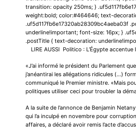
transition: opacity 250ms; } .uf5d117fb6
weight:bold; color:#464646; text-decoratio
.uf5d117fb6e17320ab28309bc4aeba03f .post
underline!important; font-size: 16px; } 
le1.
.postTitle { text-decoration: underline!impo
l'intellig
LIRE AUSSI
Politico : L’Égypte accentue
l'inform
«J’ai informé le président du Parlement que
j’anéantirai les allégations ridicules (…) f
communiqué le Premier ministre. «Mais pour 
politiques utiliser ceci pour troubler la d
A la suite de l’annonce de Benjamin Netany
qui l’a inculpé en novembre pour corruption
affaires, a déclaré avoir remis l’acte d’acc
S'ABONNER MA