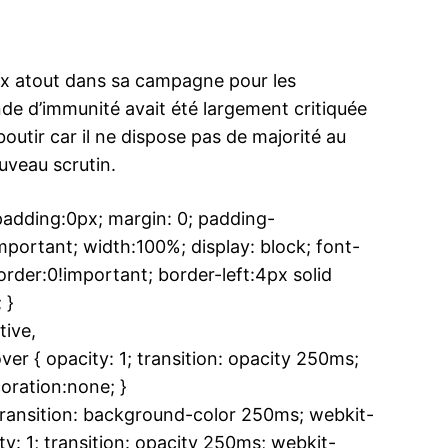
ieux atout dans sa campagne pour les
nde d’immunité avait été largement critiquée
outir car il ne dispose pas de majorité au
ouveau scrutin.
dding:0px; margin: 0; padding-
ortant; width:100%; display: block; font-
rder:0!important; border-left:4px solid
 }
ive,
 { opacity: 1; transition: opacity 250ms;
oration:none; }
ansition: background-color 250ms; webkit-
y: 1; transition: opacity 250ms; webkit-