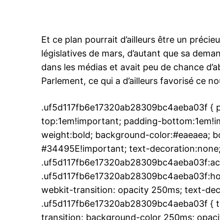
Et ce plan pourrait d’ailleurs être un préc
législatives de mars, d’autant que sa dema
dans les médias et avait peu de chance d’ab
Parlement, ce qui a d’ailleurs favorisé ce n
.uf5d117fb6e17320ab28309bc4aeba03f { pa
top:1em!important; padding-bottom:1em!imp
weight:bold; background-color:#eaeaea; bo
#34495E!important; text-decoration:none;
.uf5d117fb6e17320ab28309bc4aeba03f:act
.uf5d117fb6e17320ab28309bc4aeba03f:hover
webkit-transition: opacity 250ms; text-dec
.uf5d117fb6e17320ab28309bc4aeba03f { tr
transition: background-color 250ms; opacit