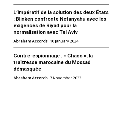
L’impératif de la solution des deux États
: Blinken confronte Netanyahu avec les
exigences de Riyad pour la
normalisation avec Tel Aviv
Abraham Accords
10 January 2024
Contre-espionnage : « Chaco », la
traîtresse marocaine du Mossad
démasquée
Abraham Accords
7 November 2023
milliers de personnes
 leur soutien à Netanyahu
er 2019
m Accords"