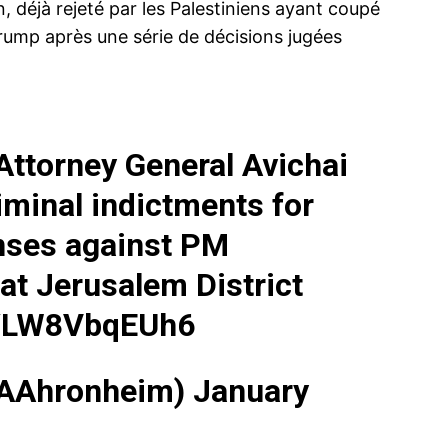
, déjà rejeté par les Palestiniens ayant coupé
Trump après une série de décisions jugées
 Attorney General Avichai
riminal indictments for
enses against PM
at Jerusalem District
m/LW8VbqEUh6
@AAhronheim)
January