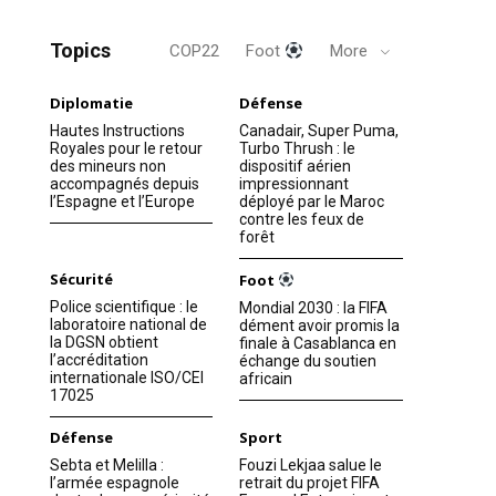
Topics
COP22
Foot
More
Diplomatie
Défense
Hautes Instructions
Canadair, Super Puma,
Royales pour le retour
Turbo Thrush : le
des mineurs non
dispositif aérien
accompagnés depuis
impressionnant
l’Espagne et l’Europe
déployé par le Maroc
contre les feux de
forêt
Sécurité
Foot
Police scientifique : le
Mondial 2030 : la FIFA
laboratoire national de
dément avoir promis la
la DGSN obtient
finale à Casablanca en
l’accréditation
échange du soutien
internationale ISO/CEI
africain
17025
Défense
Sport
Sebta et Melilla :
Fouzi Lekjaa salue le
l’armée espagnole
retrait du projet FIFA