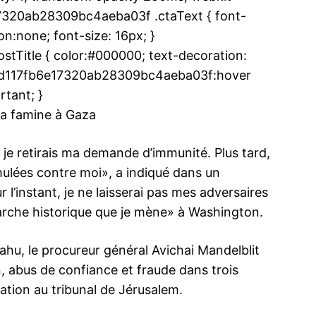
e17320ab28309bc4aeba03f .ctaText { font-
n:none; font-size: 16px; }
Title { color:#000000; text-decoration:
.uf5d117fb6e17320ab28309bc4aeba03f:hover
ma
rtant; }
ence de
 la famine à Gaza
ation
Insight Publicatio
 je retirais ma demande d’immunité. Plus tard,
ormulées contre moi», a indiqué dans un
À propos
l’instant, je ne laisserai pas mes adversaires
Nous contacter
émarche historique que je mène» à Washington.
Formules d’abonnement
Mon compte
ahu, le procureur général Avichai Mandelblit
, abus de confiance et fraude dans trois
usation au tribunal de Jérusalem.
INTENANT