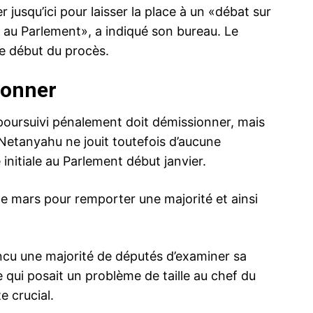
er jusqu’ici pour laisser la place à un «débat sur
 au Parlement», a indiqué son bureau. Le
le début du procès.
ionner
ce à 3
Israël : Le procès pour corruption de
e
Netanyahu aura bien lieu
jamin
Le tribunal de district de Jérusalem a
e poursuivi pénalement doit démissionner, mais
ne
rejeté mardi la demande de report de 45
 Netanyahu ne jouit toutefois d’aucune
 troisième
jous du procès pour corruption de
er ses
Benjamin Netanyahu, dont l’ouverture est
initiale au Parlement début janvier.
er chef du
prévue le 17 mars, date limite à laquelle le
 ses
président israélien doit désigner la
10 March 2020
s de mars pour remporter une majorité et ainsi
nt après
personne chargée de former un
In "Abraham Accords"
Israël: des 
nt voté
gouvernement. Les avocats du Premier…
manifestent
27 Novemb
In "Abraha
incu une majorité de députés d’examiner sa
 qui posait un problème de taille au chef du
e crucial.