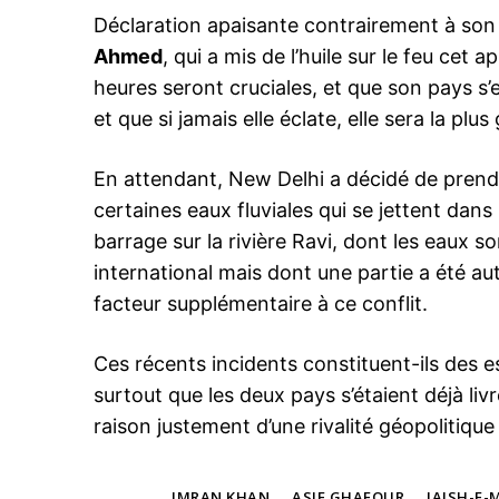
Déclaration apaisante contrairement à son
Ahmed
, qui a mis de l’huile sur le feu cet
heures seront cruciales, et que son pays s’
le1.
et que si jamais elle éclate, elle sera la p
l'intellig
l'inform
En attendant, New Delhi a décidé de prend
certaines eaux fluviales qui se jettent dans
barrage sur la rivière Ravi, dont les eaux so
international mais dont une partie a été aut
facteur supplémentaire à ce conflit.
Ces récents incidents constituent-ils des 
surtout que les deux pays s’étaient déjà liv
raison justement d’une rivalité géopolitique
S'ABONNER MA
TAGS
IMRAN KHAN
ASIF GHAFOUR
JAISH-E