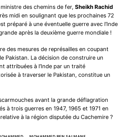
 ministre des chemins de fer,
Sheikh Rachid
 après midi en soulignant que les prochaines 72
est préparé à une éventuelle guerre avec l’Inde
ma
lus grande après la deuxième guerre mondiale !
ence de
ation
re des mesures de représailles en coupant
 le Pakistan. La décision de construire un
Insight Publicatio
nt attribuées à l’Inde par un traité
orisée à traverser le Pakistan, constitue un
À propos
Nous contacter
Formules d’abonnement
escarmouches avant la grande déflagration
Mon compte
rés à trois guerres en 1947, 1965 et 1971 en
 relative à la région disputée du Cachemire ?
INTENANT
-MOHAMMED
MOHAMMED BEN SALMANE