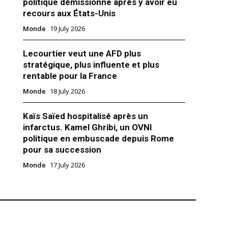
politique démissionne après y avoir eu
recours aux États-Unis
Monde
19 July 2026
Lecourtier veut une AFD plus
CP investit dans une usine
stratégique, plus influente et plus
dienne valorisée à 280 millions
rentable pour la France
Monde
18 July 2026
e annonçant un profit warning
ier trimestre 2020, le conseil
tion de la société indienne
Kaïs Saïed hospitalisé après un
uari Agro Chemicals Ltd dévoile
infarctus. Kamel Ghribi, un OVNI
uver la cession de son usine à
politique en embuscade depuis Rome
ée à 280 millions de dollars.
20
pour sa succession
 n’est autre que Paradeep
tions"
Ltd (PPL), une JV…
Monde
17 July 2026