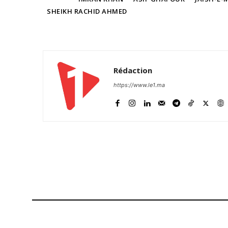
SHEIKH RACHID AHMED
Related
Inde-Pakistan : Le Cachemire à 
Rédaction
d’un regain de tension en Asie d
Rabat et Riyadh guettent aux va
https://www.le1.ma
21 February 2019
In "Monde"