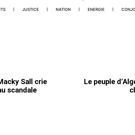
NTS
JUSTICE
NATION
ENERGIE
CONJ
Macky Sall crie
Le peuple d’Alg
 au scandale
c