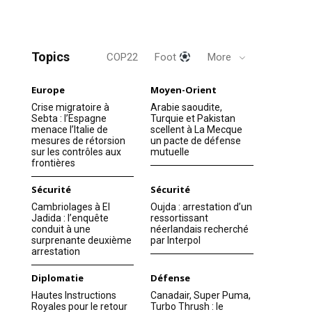
Topics
COP22
Foot
More
Europe
Moyen-Orient
Crise migratoire à
Arabie saoudite,
Sebta : l’Espagne
Turquie et Pakistan
menace l’Italie de
scellent à La Mecque
mesures de rétorsion
un pacte de défense
sur les contrôles aux
mutuelle
frontières
Sécurité
Sécurité
Cambriolages à El
Oujda : arrestation d’un
Jadida : l’enquête
ressortissant
conduit à une
néerlandais recherché
surprenante deuxième
par Interpol
arrestation
Diplomatie
Défense
Hautes Instructions
Canadair, Super Puma,
Royales pour le retour
Turbo Thrush : le