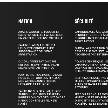
NATION
SÉCURITÉ
ARABIE SAOUDITE, TURQUIE ET
CAMBRIOLAGES À EL JADI
PAKISTAN SCELLENT À LA MECQUE
L’ENQUÊTE CONDUIT À U
UN PACTE DE DÉFENSE MUTUELLE
SURPRENANTE DEUXIÈM
ARRESTATION
CAMBRIOLAGES À EL JADIDA :
L’ENQUÊTE CONDUIT À UNE
OUJDA : ARRESTATION D
SURPRENANTE DEUXIÈME
RESSORTISSANT NÉERLA
ARRESTATION
RECHERCHÉ PAR INTERP
OUJDA : ARRESTATION D’UN
POLICE SCIENTIFIQUE : LE
RESSORTISSANT NÉERLANDAIS
LABORATOIRE NATIONAL
RECHERCHÉ PAR INTERPOL
DGSN OBTIENT L’ACCRÉ
INTERNATIONALE ISO/CEI
HAUTES INSTRUCTIONS ROYALES
POUR LE RETOUR DES MINEURS
SEBTA SUBMERGÉE PAR 
NON ACCOMPAGNÉS DEPUIS
MILLIERS D’ARRIVÉES, M
L’ESPAGNE ET L’EUROPE
REMERCIE RABAT ET PRÉ
RETOURS
CANADAIR, SUPER PUMA, TURBO
THRUSH : LE DISPOSITIF AÉRIEN
FÊTE DU TRÔNE : LA DG
IMPRESSIONNANT DÉPLOYÉ PAR LE
MODERNISE ET RENFORC
MAROC CONTRE LES FEUX DE
DISPOSITIF SÉCURITAIRE
FORÊT
HOCEÏMA, FÈS ET NADOR