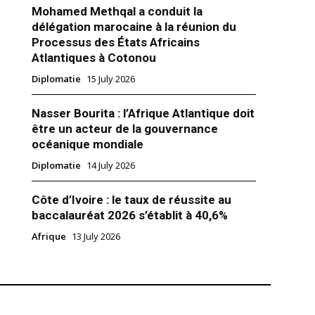
s Macky Sall, ont été reçus ce
Mohamed Methqal a conduit la
sée par le président français
délégation marocaine à la réunion du
cron. Pour le président de la
Processus des États Africains
, il s’agit de sa troisième visite
Atlantiques à Cotonou
is l’accession au pouvoir de
18
s qu’il s’agit du deuxième
Diplomatie
15 July 2026
nt de…
Nasser Bourita : l’Afrique Atlantique doit
être un acteur de la gouvernance
océanique mondiale
Diplomatie
14 July 2026
Côte d’Ivoire : le taux de réussite au
baccalauréat 2026 s’établit à 40,6%
Afrique
13 July 2026