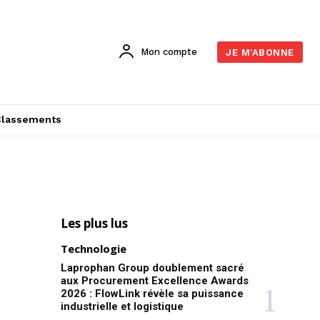
Mon compte
JE M'ABONNE
Classements
Les plus lus
Technologie
Laprophan Group doublement sacré
aux Procurement Excellence Awards
2026 : FlowLink révèle sa puissance
industrielle et logistique