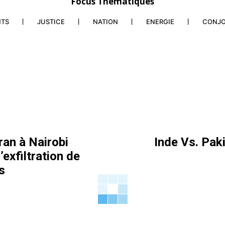
Focus Thématiques
NTS
JUSTICE
NATION
ENERGIE
CONJ
an à Nairobi
Inde Vs. Pak
exfiltration de
s