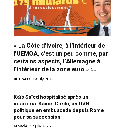
ns
« La Côte d’Ivoire, à l’intérieur de
l’UEMOA, c’est un peu comme, par
certains aspects, l’Allemagne à
l’intérieur de la zone euro » :...
Business
18 July 2026
Kaïs Saïed hospitalisé après un
infarctus. Kamel Ghribi, un OVNI
politique en embuscade depuis Rome
pour sa succession
attara et Macky Sall reçus par
Monde
17 July 2026
nts ivoirien Alassane Ouattara