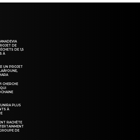
KANADEVIA
PROJET DE
ÉCHETS DE 1,5
S À
E UN PROJET
LAÂYOUNE,
AHARA
WI CHERCHE
 QUI
OCHAINE
ÉUNIRA PLUS
NTS À
RE
ENT RACHÈTE
NTERTAINMENT
GROUPE DE