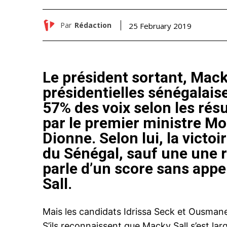
Par
Rédaction
25 February 2019
Le président sortant, Mack
présidentielles sénégalais
57% des voix selon les rés
par le premier ministre 
Dionne. Selon lui, la victo
du Sénégal, sauf une une r
parle d’un score sans app
Sall.
Mais les candidats Idrissa Seck et Ousmane
S’ils reconnaissent que Macky Sall s’est l