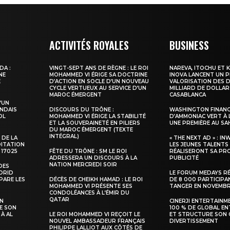
ACTIVITÉS ROYALES
BUSINESS
DA :
VINGT-SEPT ANS DE RÈGNE : LE ROI
NAREVA, ITOCHU ET 
NE
MOHAMMED VI ÉRIGE SA DOCTRINE
INOVA LANCENT UN 
E
D’ACTION EN SOCLE D’UN NOUVEAU
VALORISATION DES D
CYCLE VERTUEUX AU SERVICE D’UN
MILLIARD DE DOLLAR
MAROC ÉMERGENT
CASABLANCA
’UN
NDAIS
DISCOURS DU TRÔNE :
WASHINGTON FINANC
OL
MOHAMMED VI ÉRIGE LA STABILITÉ
D’AMMONIAC VERT À 
ET LA SOUVERAINETÉ EN PILIERS
UNE PREMIÈRE AU S
DU MAROC ÉMERGENT (TEXTE
INTÉGRAL)
 DE LA
« THE NEXT AD » : IN
DITATION
LES JEUNES TALENTS
 17025
FÊTE DU TRÔNE : SM LE ROI
RÉALISERONT SA PR
ADRESSERA UN DISCOURS À LA
PUBLICITÉ
NATION MERCREDI SOIR
DES
ADRID
LE FORUM MEDAYS R
PARE LES
DÉCÈS DE CHEIKH HAMAD : LE ROI
DE 8 000 PARTICIPA
MOHAMMED VI PRÉSENTE SES
TANGER EN NOVEMB
CONDOLÉANCES À L’ÉMIR DU
QATAR
SN
CINERJI ENTERTAINM
E SON
100 % DE GLOBAL E
 À AL
LE ROI MOHAMMED VI REÇOIT LE
ET STRUCTURE SON 
NOUVEL AMBASSADEUR FRANÇAIS
DIVERTISSEMENT
PHILIPPE LALLIOT AUX CÔTÉS DE