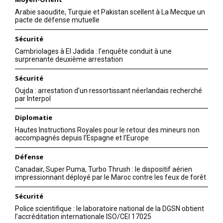
Arabie saoudite, Turquie et Pakistan scellent à La Mecque un
pacte de défense mutuelle
Sécurité
Cambriolages à El Jadida : l’enquête conduit à une
surprenante deuxième arrestation
Sécurité
Oujda : arrestation d’un ressortissant néerlandais recherché
par Interpol
Diplomatie
Hautes Instructions Royales pour le retour des mineurs non
le1.ma
accompagnés depuis l’Espagne et l’Europe
l'intelligence de
Défense
l'information
Canadair, Super Puma, Turbo Thrush : le dispositif aérien
impressionnant déployé par le Maroc contre les feux de forêt
Sécurité
Police scientifique : le laboratoire national de la DGSN obtient
l’accréditation internationale ISO/CEI 17025