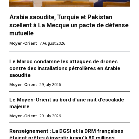
Related
Arabie saoudite, Turquie et Pakistan
scellent à La Mecque un pacte de défense
mutuelle
Moyen-Orient
7 August 2026
Guerre contre l’Iran : Donald
Iran : une explosion massive
Trump exige la «capitulation
fait 25 morts et environ 800
Le Maroc condamne les attaques de drones
sans conditions» du régime
blessés dans un port du sud
contre des installations pétrolières en Arabie
6 March 2026
27 April 2025
saoudite
In "USA"
In "Moyen-Orient"
Moyen-Orient
29 July 2026
Le Moyen-Orient au bord d’une nuit d’escalade
majeure
Moyen-Orient
29 July 2026
Nucléaire iranien : reprise des
pourparlers à Genève sur
fond de menace militaire
Renseignement : La DGSI et la DRM françaises
26 February 2026
étaient prêtes à investir jusqu’à 80 millions