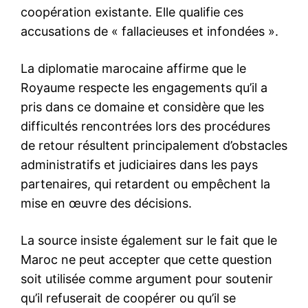
Insight Publications
À propos
Nous contacter
Formules d’abonnement
Mon compte
Related
Les pays du CCG et la
Turquie interpellent l’ONU sur
La situation humanitaire à
Alep | L’intelligence de
l’information
L’Arabie saoudite, le Qatar,
Le secrétariat général du