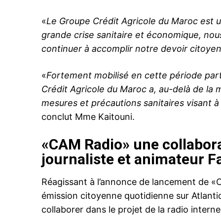
«
Le Groupe Crédit Agricole du Maroc est u
grande crise sanitaire et économique, nous
continuer à accomplir notre devoir citoye
Related
Les collaborateurs du Groupe Cr
«
Fortement mobilisé en cette période parti
Agricole du Maroc actent leur sol
contribuent avec 15,1 millions d
Crédit Agricole du Maroc a, au-delà de la 
au Fonds pour la gestion du Cov
mesures et précautions sanitaires visant à 
Les collaborateurs du Groupe Cr
Agricole du Maroc contribuent a
conclut Mme Kaitouni.
millions de dirhams (MDH) au Fo
pour la gestion de la pandémie 
«CAM Radio» une collabora
Coronavirus (Covid-19). Basée su
volontariat, cette démarche tot
30 April 2020
journaliste et animateur F
facultative a permis de mobiliser
In "Agriculture"
15.114.071,69 dirhams qui ont é
en un seul bloc au…
Réagissant à l’annonce de lancement de «C
émission citoyenne quotidienne sur Atlantic
collaborer dans le projet de la radio intern