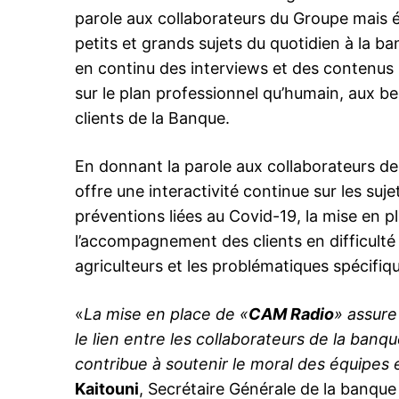
parole aux collaborateurs du Groupe mais é
petits et grands sujets du quotidien à la b
en continu des interviews et des contenus r
sur le plan professionnel qu’humain, aux be
le1.
clients de la Banque.
l'intellig
l'inform
En donnant la parole aux collaborateurs de 
offre une interactivité continue sur les suje
préventions liées au Covid-19, la mise en pl
l’accompagnement des clients en difficulté d
agriculteurs et les problématiques spécifique
«
La mise en place de «
CAM Radio
» assure
le lien entre les collaborateurs de la banqu
contribue à soutenir le moral des équipes 
Kaitouni
, Secrétaire Générale de la banque
S'ABONNER MA