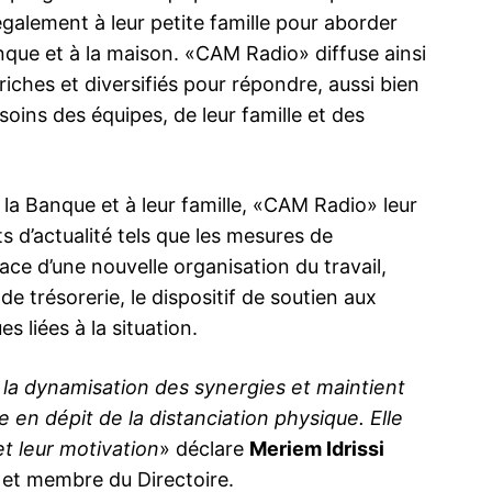
galement à leur petite famille pour aborder
anque et à la maison. «CAM Radio» diffuse ainsi
iches et diversifiés pour répondre, aussi bien
soins des équipes, de leur famille et des
ma
ence de
ation
la Banque et à leur famille, «CAM Radio» leur
Insight Publicatio
ts d’actualité tels que les mesures de
ace d’une nouvelle organisation du travail,
À propos
e trésorerie, le dispositif de soutien aux
Nous contacter
s liées à la situation.
Formules d’abonnement
Mon compte
 la dynamisation des synergies et maintient
e en dépit de la distanciation physique. Elle
et leur motivation
» déclare
Meriem Idrissi
 et membre du Directoire.
INTENANT