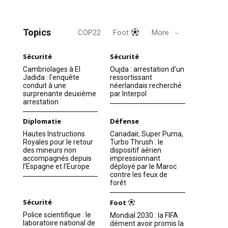
Topics
COP22
Foot
More
Sécurité
Sécurité
Cambriolages à El
Oujda : arrestation d’un
Jadida : l’enquête
ressortissant
conduit à une
néerlandais recherché
surprenante deuxième
par Interpol
arrestation
Diplomatie
Défense
Hautes Instructions
Canadair, Super Puma,
Royales pour le retour
Turbo Thrush : le
des mineurs non
dispositif aérien
accompagnés depuis
impressionnant
l’Espagne et l’Europe
déployé par le Maroc
contre les feux de
forêt
Sécurité
Foot
Police scientifique : le
Mondial 2030 : la FIFA
laboratoire national de
dément avoir promis la