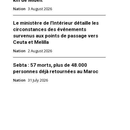
km de Midelt
Nation
3 August 2026
Le ministère de l’Intérieur détaille les
circonstances des événements
survenus aux points de passage vers
Ceuta et Melilla
Nation
2 August 2026
Sebta : 57 morts, plus de 48.000
personnes déjà retournées au Maroc
Nation
31 July 2026
cole du Maroc, 1ère banque
 activer Apple Pay
23
"