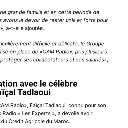
ne grande famille et en cette période de
 avons le devoir de rester unis et forts pour
n
», a-t-elle ajoutée.
édit
Le Crédit Agricole du Maroc déploie un
culièrement difficile et délicate, le Groupe
idarité et
dispositif novateur et très ambitieux pour
e Dirhams
accompagner les entrepreneurs agricoles
mise en place de «CAM Radio», pris plusieurs
id-19
à réussir la campagne 2020-2021
protéger ses collaborateurs et ses salariés
»,
édit
16 November 2020
vec 15,1
In "Agriculture"
nds spécial
du
tion avec le célèbre
r le
Crédit Agri
alement
marocaine à
aïçal Tadlaoui
24 July 20
té versés
In "Business
AM Radio», Faïçal Tadlaoui, connu pour son
 Radio « Les Experts », a dévoilé avoir
e du Crédit Agricole du Maroc.